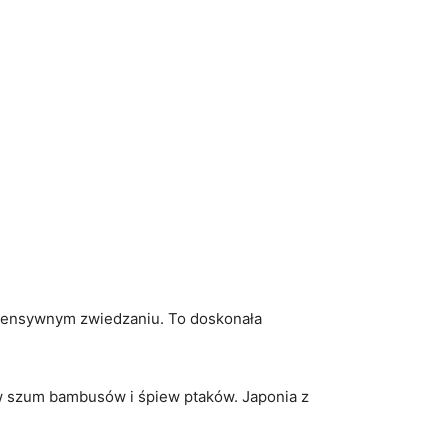
intensywnym‍ zwiedzaniu. To⁤ doskonała
ę w szum bambusów i śpiew ptaków. Japonia‌ z