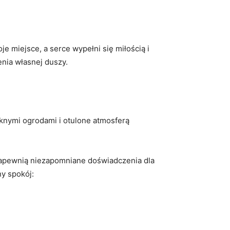
⁢ miejsce, ‌a serce wypełni‌ się miłością i
enia własnej duszy.
pięknymi ogrodami i otulone atmosferą
 zapewnią niezapomniane doświadczenia dla‍
ny spokój: