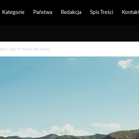
Kategorie
Państwa
Redakcja
Spis Treści
Kontak
yni – top 10 miejsc dla duszy