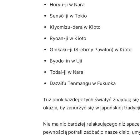
Horyu-ji w Nara
Sensō-ji w ⁣Tokio
Kiyomizu-dera w Kioto
Ryoan-ji w Kioto
Ginkaku-ji (Srebrny Pawilon) w ⁣Kioto
Byodo-in w Uji
Todai-ji w Nara
Dazaifu Tenmangu w Fukuoka
Tuż obok‍ każdej ⁢z tych świątyń znajdują si
okazja, by⁤ zanurzyć się w japońskiej tradycji
Nie ma⁤ nic‍ bardziej ‍relaksującego niż sp
pewnością potrafi zadbać o ‍nasze ciało, umys