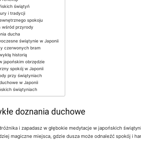
ońskich świątyń
ry‌ i tradycji
wewnętrznego ‍spokoju
a wśród przyrody
monia ducha
woczesne świątynie w Japonii
ęcy⁢ czerwonych bram
wykłą historią
 w japońskim‍ obrzędzie
zny ⁢spokój w Japonii
ody przy⁢ świątyniach
ki duchowe w Japonii
ońskich świątyniach
wykłe doznania duchowe
różnika i zapadasz w ​głębokie ⁣medytacje w japońskich świątyn
dziej magiczne⁣ miejsca, gdzie dusza może odnaleźć spokój i ha