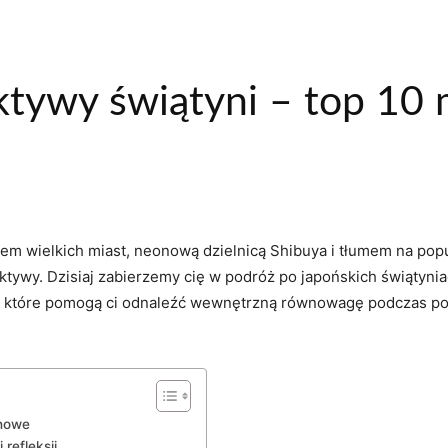
ktywy świątyni – top 10 
łkiem ​wielkich miast,‌ neonową dzielnicą Shibuya i tłumem na⁣ po
pektywy.​ Dzisiaj⁤ zabierzemy cię w ⁣podróż po japońskich ⁤świątyn
c, które‌ pomogą ci odnaleźć wewnętrzną ‍równowagę podczas pod
chowe
refleksji