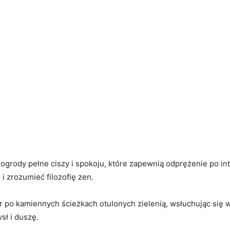
ę ogrody pełne ciszy i spokoju, które ‌zapewnią odprężenie po ‍
 i ​zrozumieć filozofię zen.
acer po kamiennych ⁣ścieżkach otulonych zielenią, wsłuchując⁤ si
ł ⁤i duszę.