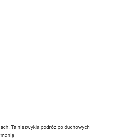
iach. Ta niezwykła podróż‌ po duchowych⁣
rmonię.