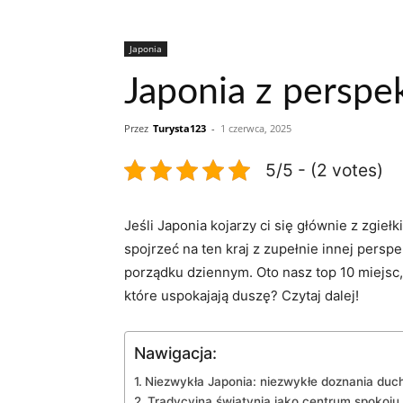
Japonia
Japonia z perspe
Przez
Turysta123
-
1 czerwca, 2025
5/5 - (2 votes)
Jeśli Japonia kojarzy ci się głównie ⁣z zgie
spojrzeć ‍na ten kraj z⁤ zupełnie ⁣innej pers
porządku dziennym. Oto nasz top‌ 10‌ miejs
które ‌uspokajają duszę? ⁤Czytaj ​dalej!
Nawigacja:
Niezwykła Japonia:⁣ niezwykłe doznania du
Tradycyjna świątynia jako centrum spokoju i 