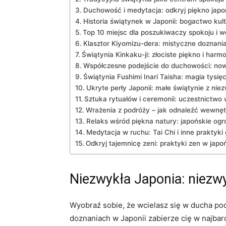
Duchowość ⁣i medytacja: odkryj piękno⁢ jap
Historia świątynek w ⁣Japonii: bogactwo ‌kultu
Top 10 miejsc ⁣dla poszukiwaczy spokoju i 
Klasztor Kiyomizu-dera: mistyczne doznani
Świątynia Kinkaku-ji: złociste piękno‌ i ⁤har
Współczesne podejście ⁢do duchowości:⁤ no
Świątynia Fushimi Inari Taisha: ‌magia tysi
Ukryte perły Japonii: małe świątynie z niez
Sztuka ‌rytuałów i‍ ceremonii: ​uczestnictwo
Wrażenia z podróży – jak odnaleźć wewnętr
Relaks wśród piękna natury: japońskie ogr
Medytacja ‍w ruchu: ‍Tai Chi ⁣i inne prakty
Odkryj tajemnicę⁤ zeni: praktyki zen ⁤w jap
Niezwykła Japonia:⁣ niez
Wyobraź sobie, że wcielasz się w ducha pod
doznaniach w Japonii zabierze cię w najbar