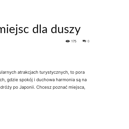
miejsc dla duszy
175
0
pularnych atrakcjach turystycznych, to pora
iach, gdzie spokój i‌ duchowa harmonia są na ​
róży ‌po Japonii. Chcesz⁢ poznać miejsca,