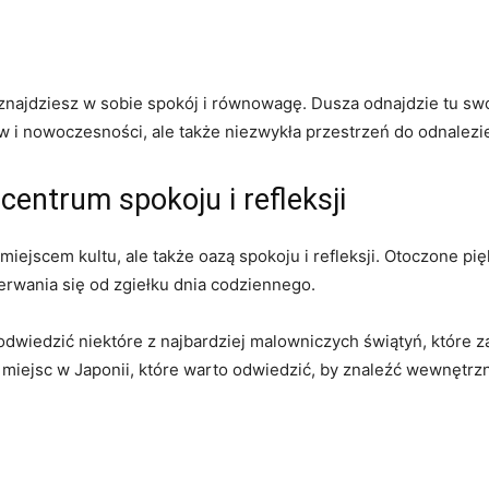
najdziesz ‍w sobie​ spokój i równowagę. ‍Dusza odnajdzie tu swoje
ów i​ nowoczesności,⁣ ale także niezwykła przestrzeń do odnalezi
centrum spokoju i refleksji
o ‌miejscem kultu, ale także‍ oazą spokoju i refleksji. ‍Otoczone 
erwania⁤ się od ⁣zgiełku dnia codziennego.
 odwiedzić‌ niektóre z najbardziej malowniczych świątyń, które
0 miejsc w Japonii, które‌ warto odwiedzić, by znaleźć wewnętrz