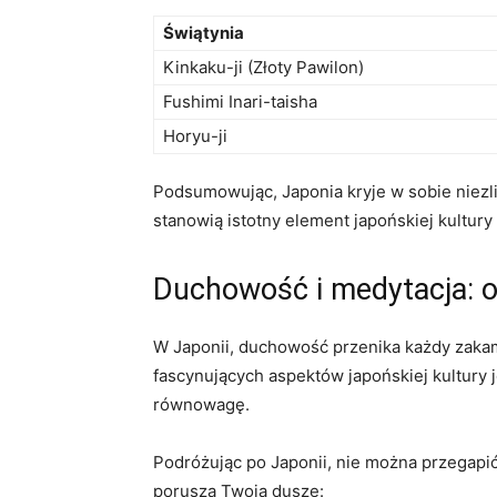
Świątynia
Kinkaku-ji (Złoty Pawilon)
Fushimi Inari-taisha
Horyu-ji
Podsumowując, Japonia⁤ kryje w sobie niezli
stanowią istotny element japońskiej⁢ kultury
Duchowość ⁣i medytacja: o
W‌ Japonii, ‌duchowość⁢ przenika każdy zakam
fascynujących aspektów japońskiej kultury‍ j
równowagę.
Podróżując po Japonii, nie można przegapić o
poruszą Twoją duszę: