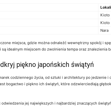
Lokal
Kioto
Kioto
Nara
czone miejsca, gdzie można odnaleźć wewnętrzny spokój i ⁤spędzić
‍ i ​są idealnym miejscem do‌ zwolnienia tempa oraz znalezienia​ 
dkryj piękno⁢ japońskich świątyń
arek codziennego życia, ⁢od​ sztuki i architektury po jedzenie i 
est bogactwo i⁣ piękno ich‍ świątyń, które odzwierciedlają​ głęb
dwiedzenia jej największych i‌ najbardziej ​znaczących świątyń.⁤