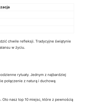
izacja
 ‌chwile refleksji.‍ Tradycyjne ⁣świątynie
balansu w życiu.
codzienne ⁤rytuały. Jednym z najbardziej
okie połączenie z naturą i duchową
 Oto‍ nasz top 10 miejsc, które z pewnością⁢