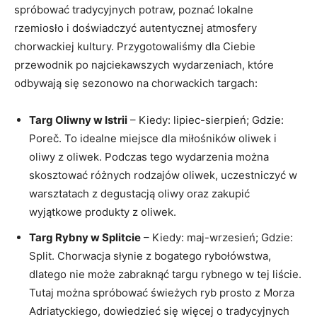
spróbować ⁢tradycyjnych potraw, poznać lokalne
rzemiosło i doświadczyć autentycznej atmosfery
chorwackiej ​kultury.⁢ Przygotowaliśmy dla Ciebie
przewodnik po najciekawszych wydarzeniach, które
odbywają się‍ sezonowo na chorwackich targach:
Targ Oliwny⁢ w ⁤Istrii
– Kiedy: lipiec-sierpień; Gdzie:
Poreč. To⁢ idealne miejsce dla miłośników oliwek i
oliwy z oliwek. Podczas tego ‌wydarzenia można
skosztować różnych rodzajów⁣ oliwek, uczestniczyć w
warsztatach z degustacją ​oliwy ⁤oraz zakupić
wyjątkowe produkty z ​oliwek.
Targ Rybny w Splitcie
– Kiedy: maj-wrzesień; Gdzie:
Split. Chorwacja słynie z bogatego⁤ rybołówstwa,
dlatego⁣ nie może zabraknąć targu rybnego‌ w​ tej liście.
Tutaj można ⁢spróbować świeżych ryb prosto z Morza
Adriatyckiego, dowiedzieć ‍się więcej o tradycyjnych