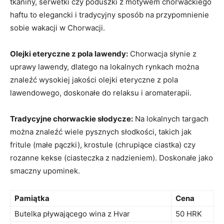
tkaniny, serwetki czy poduszki z⁤ motywem chorwackiego
haftu to elegancki i tradycyjny​ sposób na przypomnienie
sobie wakacji w⁤ Chorwacji.
Olejki eteryczne ⁣z pola lawendy:
Chorwacja słynie z
uprawy lawendy, dlatego na⁣ lokalnych rynkach można
znaleźć ‍wysokiej jakości olejki eteryczne z pola
lawendowego, doskonałe do relaksu i aromaterapii.
Tradycyjne chorwackie słodycze:
⁤Na lokalnych targach
można znaleźć wiele pysznych słodkości,⁢ takich jak
fritule (małe pączki), krostule (chrupiące ciastka) czy
rozanne kekse⁣ (ciasteczka z nadzieniem).⁣ Doskonałe jako
smaczny upominek.
Pamiątka
Cena
Butelka pływającego wina z Hvar
50 HRK