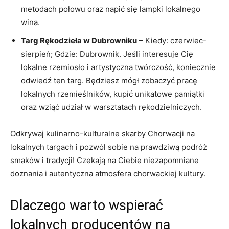
metodach połowu oraz napić się lampki lokalnego
wina.
Targ ⁤Rękodzieła w ⁤Dubrowniku
– Kiedy: czerwiec-
sierpień; Gdzie: Dubrownik.​ Jeśli interesuje Cię
lokalne rzemiosło i artystyczna twórczość, koniecznie​
odwiedź ten ⁢targ. Będziesz mógł zobaczyć pracę
⁤lokalnych rzemieślników, kupić unikatowe pamiątki
‍oraz ‌wziąć udział w warsztatach⁤ rękodzielniczych.
Odkrywaj kulinarno-kulturalne skarby⁤ Chorwacji‍ na
lokalnych ‍targach i pozwól sobie ‌na prawdziwą ⁣podróż
⁣smaków i‌ tradycji! Czekają na Ciebie niezapomniane
doznania‌ i autentyczna atmosfera chorwackiej kultury.
Dlaczego warto ⁣wspierać
lokalnych ⁢producentów na⁢