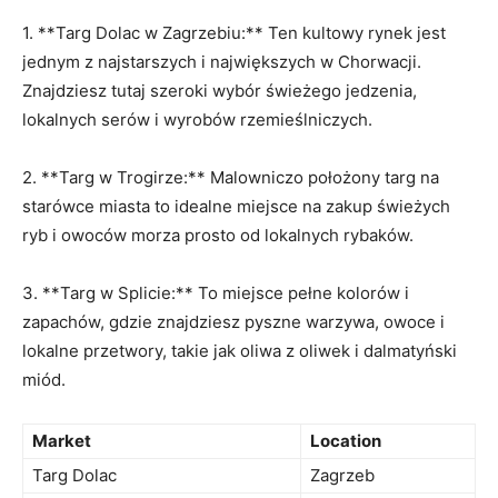
1. **Targ Dolac w Zagrzebiu:** ‌Ten kultowy⁣ rynek‍ jest
jednym ‌z najstarszych i największych w ⁢Chorwacji.
Znajdziesz ​tutaj szeroki wybór świeżego jedzenia,
lokalnych ⁤serów i wyrobów ‍rzemieślniczych.
2. **Targ w Trogirze:** Malowniczo położony targ na
starówce ​miasta to idealne miejsce na zakup świeżych
ryb i owoców morza ⁣prosto od lokalnych rybaków.
3.⁤ **Targ w Splicie:** To miejsce pełne kolorów ⁢i
⁢zapachów, gdzie znajdziesz pyszne warzywa, owoce i
⁢lokalne przetwory, takie jak oliwa z ‍oliwek i dalmatyński
miód.
Market
Location
Targ Dolac
Zagrzeb