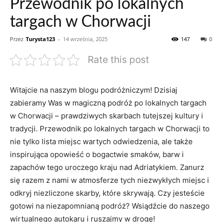
Przewodnik po lokalnych
targach w Chorwacji
Przez
Turysta123
-
14 września, 2025
147
0
Rate this post
Witajcie na naszym blogu podróżniczym! Dzisiaj
zabieramy Was w magiczną podróż po lokalnych ⁣targach
w Chorwacji – ⁢prawdziwych ​skarbach ⁤tutejszej kultury i
tradycji. Przewodnik ‌po ⁤lokalnych⁢ targach ‍w Chorwacji to
nie tylko lista​ miejsc wartych odwiedzenia,‍ ale także
inspirująca opowieść o‌ bogactwie smaków, barw i
zapachów tego uroczego ⁣kraju ‍nad Adriatykiem. Zanurz
się razem z nami w atmosferze tych‌ niezwykłych miejsc i
odkryj ⁢niezliczone‍ skarby, ‌które skrywają. Czy jesteście
gotowi na niezapomnianą podróż? Wsiądźcie do naszego
wirtualnego autokaru ‍i ruszajmy w drogę!