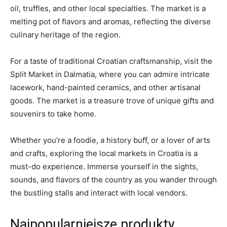
oil, ⁢truffles, and other local specialties. The market is⁤ a
melting pot of flavors ⁢and aromas, reflecting the diverse
⁤culinary ⁤heritage​ of the region.
For a taste of‌ traditional‌ Croatian ⁣craftsmanship, ‍visit the
Split‌ Market in Dalmatia, where you‌ can admire intricate
lacework, hand-painted ceramics, and other artisanal
goods. The market is a treasure trove of unique gifts and
souvenirs to take‍ home.
Whether you’re‌ a ⁣foodie, a history buff, or a ⁤lover ‌of arts​
and⁣ crafts, exploring the local markets in⁣ Croatia is a
must-do experience. Immerse ‍yourself in ⁢the sights,
sounds, and⁢ flavors of the country as you ⁤wander through
the bustling stalls and interact with local vendors.
Najpopularniejsze produkty