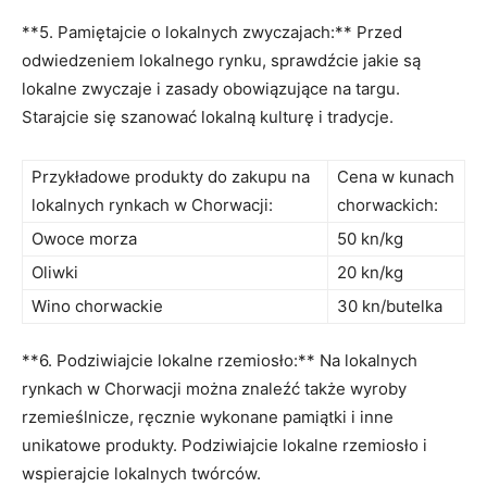
**5.​ Pamiętajcie o lokalnych zwyczajach:**⁣ Przed
⁢odwiedzeniem lokalnego⁤ rynku, sprawdźcie⁣ jakie‍ są
lokalne zwyczaje⁣ i zasady obowiązujące na targu.
Starajcie się szanować lokalną kulturę i⁤ tradycje.
Przykładowe produkty do⁣ zakupu na‍
Cena w⁢ kunach
lokalnych rynkach ⁣w Chorwacji:
chorwackich:
Owoce morza
50 ⁤kn/kg
Oliwki
20⁢ kn/kg
Wino ⁤chorwackie
30 kn/butelka
**6. Podziwiajcie ‍lokalne rzemiosło:** Na lokalnych
rynkach w Chorwacji można znaleźć ⁢także wyroby
rzemieślnicze,​ ręcznie wykonane ‌pamiątki‍ i inne​
unikatowe ‍produkty.⁣ Podziwiajcie lokalne rzemiosło i
wspierajcie lokalnych ⁣twórców.