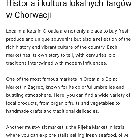
Historia i⁤ kultura ⁤lokalnych targów
w Chorwacji
Local markets in ‍Croatia are‍ not only a place to buy ⁢fresh
produce and‍ unique ⁣souvenirs but also a reflection⁢ of the
​rich history​ and vibrant culture of the⁣ country. Each
market has its own story ‍to ‌tell,⁢ with ‍centuries-old
traditions intertwined with​ modern influences.
One⁣ of the most famous markets in Croatia is‍ Dolac
⁣Market in Zagreb, known for its colorful umbrellas‌ and‍
bustling atmosphere. Here, you ⁢can find a wide variety ‍of
local products, from organic fruits and vegetables to
handmade crafts‌ and traditional⁢ delicacies.
Another ⁣must-visit ⁣market is the Rijeka Market⁤ in Istria,
where you ⁣can⁣ explore stalls selling ⁤fresh seafood, olive