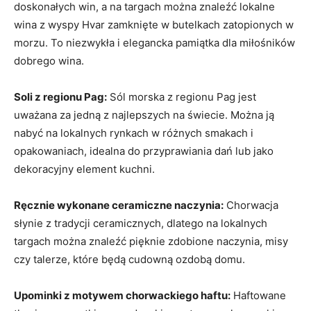
doskonałych win, a ‌na targach można znaleźć lokalne
wina z wyspy Hvar zamknięte⁢ w butelkach zatopionych⁢ w
morzu. To niezwykła‌ i elegancka ‌pamiątka dla miłośników
dobrego wina.
Soli z regionu Pag:
‍Sól⁢ morska z regionu‌ Pag jest
uważana za jedną z ‍najlepszych​ na świecie. Można ją
nabyć ​na lokalnych rynkach w ​różnych smakach i⁢
opakowaniach, idealna do przyprawiania dań⁢ lub​ jako
⁣dekoracyjny element kuchni.
Ręcznie wykonane ceramiczne naczynia:
⁤Chorwacja
słynie z tradycji ceramicznych, dlatego ⁤na ⁣lokalnych⁤
targach można⁣ znaleźć pięknie zdobione naczynia, misy
czy ​talerze, które⁣ będą cudowną ozdobą domu.
Upominki ⁤z motywem chorwackiego haftu:
‌Haftowane