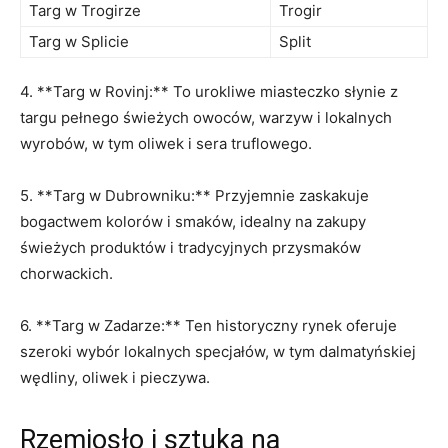
Targ w Trogirze
Trogir
Targ ‌w Splicie
Split
4. ‌**Targ w Rovinj:** To urokliwe miasteczko słynie⁢ z
targu ⁤pełnego świeżych owoców, ‍warzyw ​i lokalnych
wyrobów, ‌w⁣ tym oliwek i ⁤sera truflowego.
5. **Targ‌ w Dubrowniku:**⁤ Przyjemnie zaskakuje
bogactwem kolorów i smaków, idealny na zakupy
świeżych produktów i tradycyjnych​ przysmaków‌
chorwackich.
6. **Targ w Zadarze:** Ten⁣ historyczny rynek oferuje
szeroki wybór⁤ lokalnych specjałów, w tym dalmatyńskiej
wędliny, oliwek i pieczywa.
Rzemiosło ‌i sztuka na