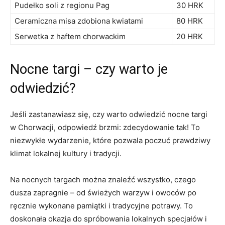
Pudełko⁤ soli z regionu Pag
30 HRK
Ceramiczna misa zdobiona kwiatami
80 ‍HRK
Serwetka ‌z haftem chorwackim
20 HRK
Nocne⁢ targi – czy warto je
odwiedzić?
Jeśli zastanawiasz​ się, czy warto odwiedzić ⁤nocne targi
w Chorwacji, odpowiedź brzmi: zdecydowanie tak! To
niezwykłe wydarzenie,⁣ które ⁣pozwala poczuć prawdziwy
klimat⁤ lokalnej kultury i ⁢tradycji.
Na nocnych targach można znaleźć wszystko, czego
dusza zapragnie – od świeżych warzyw‌ i owoców po
ręcznie wykonane pamiątki i tradycyjne⁤ potrawy. ​To
doskonała okazja do spróbowania lokalnych specjałów i