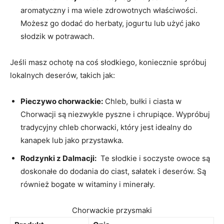
aromatyczny i ma wiele⁤ zdrowotnych właściwości.
Możesz go dodać ⁤do herbaty, jogurtu lub ‌użyć jako
słodzik w ‌potrawach.
Jeśli masz ochotę na coś słodkiego, ⁣koniecznie ​spróbuj
lokalnych deserów, takich‍ jak:
Pieczywo chorwackie:
Chleb, bułki i ciasta w
Chorwacji są ‍niezwykle⁤ pyszne i chrupiące. Wypróbuj
tradycyjny chleb‍ chorwacki, który⁣ jest idealny ⁤do
kanapek lub​ jako przystawka.
Rodzynki z Dalmacji:
⁤ Te słodkie i ​soczyste owoce są
doskonałe do dodania do ciast, sałatek i deserów. Są
również bogate w witaminy i ‍minerały.
Chorwackie ‌przysmaki