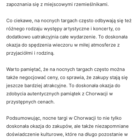
zapoznania się z miejscowymi rzemieślnikami.
Co ciekawe,‌ na nocnych targach często odbywają się też
‍różnego rodzaju występy​ artystyczne i koncerty, co
dodatkowo uatrakcyjnia⁣ całe ‍wydarzenie. ⁣To doskonała
okazja⁣ do spędzenia wieczoru w miłej atmosferze z
przyjaciółmi i rodziną.
Warto‌ pamiętać,⁤ że na nocnych targach często można
także negocjować ‌ceny, co sprawia, że zakupy ‍stają ⁤się
jeszcze bardziej atrakcyjne. To doskonała okazja do
zdobycia ⁤autentycznych ​pamiątek z‍ Chorwacji w ​
przystępnych cenach.
Podsumowując,⁢ nocne⁣ targi w Chorwacji⁢ to nie tylko
doskonała okazja do zakupów, ale ‌także niezapomniane
doświadczenie kulturowe, które na⁤ długo‍ pozostanie w