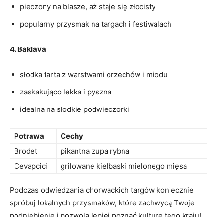
pieczony na blasze, aż staje się złocisty
popularny przysmak na⁤ targach i​ festiwalach
4. Baklava
słodka tarta z warstwami orzechów i miodu
zaskakująco lekka‌ i pyszna
idealna na słodkie ‌podwieczorki
Potrawa
Cechy
Brodet
pikantna‍ zupa rybna
Cevapcici
grilowane kiełbaski mielonego mięsa
Podczas odwiedzania chorwackich targów koniecznie
spróbuj lokalnych przysmaków, które zachwycą Twoje
podniebienie ‍i pozwolą lepiej poznać ‌kulturę tego kraju!