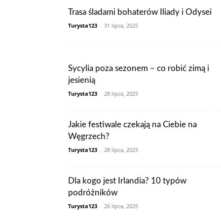
Trasa śladami bohaterów Iliady i Odysei
Turysta123
-
31 lipca, 2025
Sycylia poza sezonem – co robić zimą i
jesienią
Turysta123
-
28 lipca, 2025
Jakie festiwale czekają na Ciebie na
Węgrzech?
Turysta123
-
28 lipca, 2025
Dla kogo jest Irlandia? 10 typów
podróżników
Turysta123
-
26 lipca, 2025