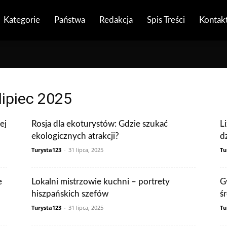
Kategorie
Państwa
Redakcja
Spis Treści
Kontak
lipiec 2025
ej
Rosja dla ekoturystów: Gdzie szukać
L
ekologicznych atrakcji?
d
Turysta123
-
31 lipca, 2025
Tu
e
Lokalni mistrzowie kuchni – portrety
G
hiszpańskich szefów
ś
Turysta123
-
31 lipca, 2025
Tu