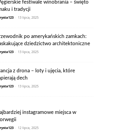
ęgierskie festiwale winobrania – święto
maku i tradycji
rysta123
-
13 lipca, 2025
rzewodnik po amerykańskich zamkach:
askakujące dziedzictwo architektoniczne
rysta123
-
13 lipca, 2025
ancja z drona – loty i ujęcia, które
apierają dech
rysta123
-
13 lipca, 2025
ajbardziej instagramowe miejsca w
orwegii
rysta123
-
12 lipca, 2025