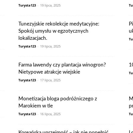
Turysta123
-
19 lipca, 2025
Tu
Tunezyjskie rekolekcje medytacyjne:
P
Spokój umysłu w egzotycznych
u
lokalizacjach.
Tu
Turysta123
-
19 lipca, 2025
Farma lawendy czy plantacja winogron?
1
Nietypowe atrakcje wiejskie
Tu
Turysta123
-
17 lipca, 2025
Monetizacja bloga podróżniczego z
M
Marokiem w tle
p
Turysta123
-
16 lipca, 2025
Tu
Koreańska uprzejmość – jak nie popełnić
L