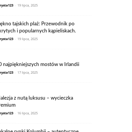
rysta123
-
19 lipca, 2025
iękno tajskich plaż: Przewodnik po
krytych i popularnych kąpieliskach.
rysta123
-
19 lipca, 2025
0 najpiękniejszych mostów w Irlandii
rysta123
-
17 lipca, 2025
alezja z nutą luksusu – wycieczka
remium
rysta123
-
16 lipca, 2025
okalne rynki Kolumbii – autentyczne