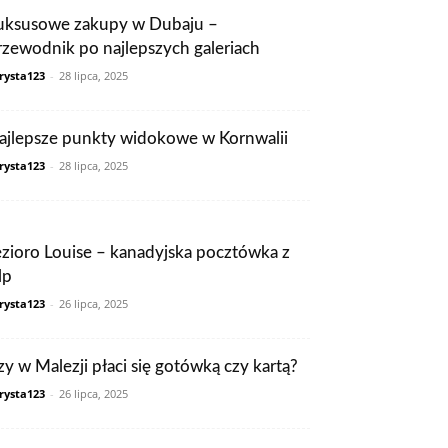
uksusowe zakupy w Dubaju –
rzewodnik po najlepszych galeriach
rysta123
-
28 lipca, 2025
ajlepsze punkty widokowe w Kornwalii
rysta123
-
28 lipca, 2025
ezioro Louise – kanadyjska pocztówka z
lp
rysta123
-
26 lipca, 2025
zy w Malezji płaci się gotówką czy kartą?
rysta123
-
26 lipca, 2025