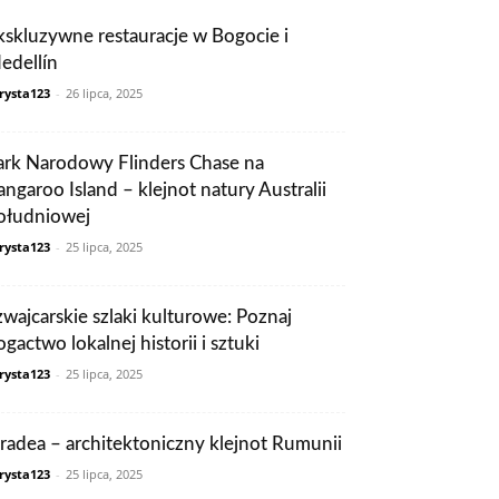
kskluzywne restauracje w Bogocie i
edellín
rysta123
-
26 lipca, 2025
ark Narodowy Flinders Chase na
angaroo Island – klejnot natury Australii
ołudniowej
rysta123
-
25 lipca, 2025
zwajcarskie szlaki kulturowe: Poznaj
ogactwo lokalnej historii i sztuki
rysta123
-
25 lipca, 2025
radea – architektoniczny klejnot Rumunii
rysta123
-
25 lipca, 2025