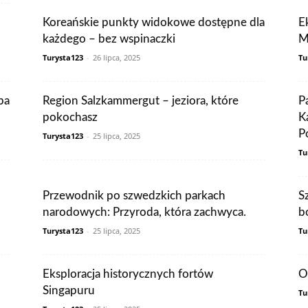
Koreańskie punkty widokowe dostępne dla
E
każdego – bez wspinaczki
M
Turysta123
-
26 lipca, 2025
Tu
ba
Region Salzkammergut – jeziora, które
P
pokochasz
K
P
Turysta123
-
25 lipca, 2025
Tu
Przewodnik po szwedzkich parkach
S
narodowych: Przyroda, która zachwyca.
b
Turysta123
-
25 lipca, 2025
Tu
Eksploracja historycznych fortów
O
Singapuru
Tu