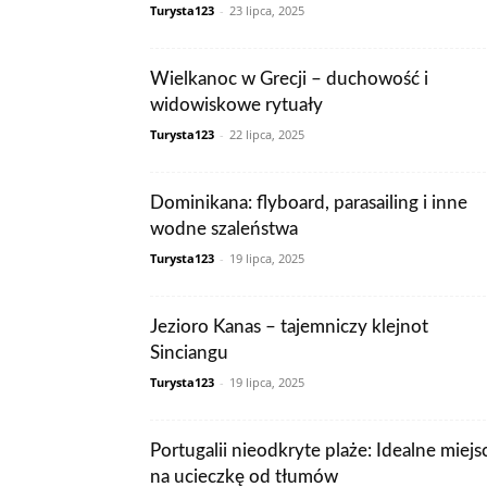
Turysta123
-
23 lipca, 2025
Wielkanoc w Grecji – duchowość i
widowiskowe rytuały
Turysta123
-
22 lipca, 2025
Dominikana: flyboard, parasailing i inne
wodne szaleństwa
Turysta123
-
19 lipca, 2025
Jezioro Kanas – tajemniczy klejnot
Sinciangu
Turysta123
-
19 lipca, 2025
Portugalii nieodkryte plaże: Idealne miejs
na ucieczkę od tłumów