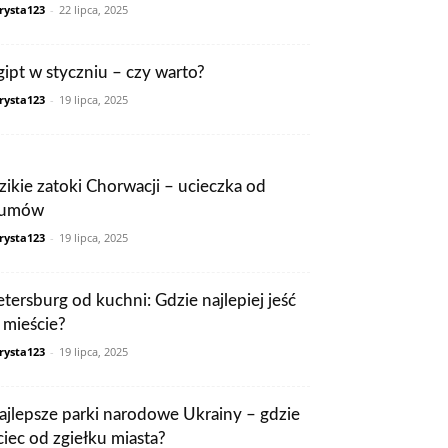
rysta123
-
22 lipca, 2025
gipt w styczniu – czy warto?
rysta123
-
19 lipca, 2025
zikie zatoki Chorwacji – ucieczka od
łumów
rysta123
-
19 lipca, 2025
etersburg od kuchni: Gdzie najlepiej jeść
 mieście?
rysta123
-
19 lipca, 2025
ajlepsze parki narodowe Ukrainy – gdzie
ciec od zgiełku miasta?