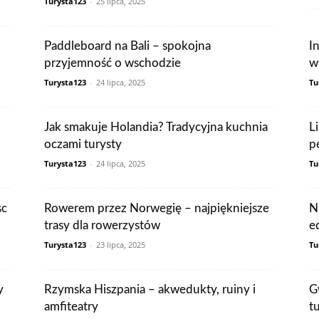
Turysta123
-
25 lipca, 2025
Paddleboard na Bali – spokojna
I
przyjemność o wschodzie
w
Turysta123
-
24 lipca, 2025
Tu
Jak smakuje Holandia? Tradycyjna kuchnia
L
oczami turysty
p
Turysta123
-
24 lipca, 2025
Tu
sc
Rowerem przez Norwegię – najpiękniejsze
N
trasy dla rowerzystów
e
Turysta123
-
23 lipca, 2025
Tu
y
Rzymska Hiszpania – akwedukty, ruiny i
G
amfiteatry
t