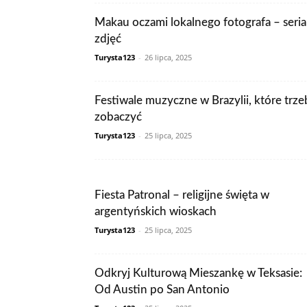
Makau oczami lokalnego fotografa – seria
zdjęć
Turysta123
-
26 lipca, 2025
Festiwale muzyczne w Brazylii, które trze
zobaczyć
Turysta123
-
25 lipca, 2025
Fiesta Patronal – religijne święta w
argentyńskich wioskach
Turysta123
-
25 lipca, 2025
Odkryj Kulturową Mieszankę w Teksasie:
Od Austin po San Antonio