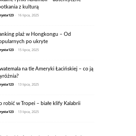
potkania z kulturą
rysta123
-
16 lipca, 2025
anking plaż w Hongkongu – Od
opularnych po ukryte
rysta123
-
15 lipca, 2025
watemala na tle Ameryki Łacińskiej – co ją
yróżnia?
rysta123
-
13 lipca, 2025
 robić w Tropei – białe klify Kalabrii
rysta123
-
13 lipca, 2025