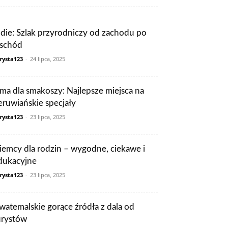
ndie: Szlak przyrodniczy od zachodu po
schód
rysta123
-
24 lipca, 2025
ima dla smakoszy: Najlepsze miejsca na
eruwiańskie specjały
rysta123
-
23 lipca, 2025
iemcy dla rodzin – wygodne, ciekawe i
dukacyjne
rysta123
-
23 lipca, 2025
watemalskie gorące źródła z dala od
urystów