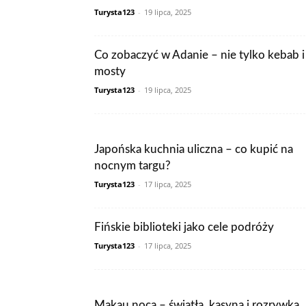
Turysta123
-
19 lipca, 2025
Co zobaczyć w Adanie – nie tylko kebab i
mosty
Turysta123
-
19 lipca, 2025
Japońska kuchnia uliczna – co kupić na
nocnym targu?
Turysta123
-
17 lipca, 2025
Fińskie biblioteki jako cele podróży
Turysta123
-
17 lipca, 2025
Makau nocą – światła, kasyna i rozrywka