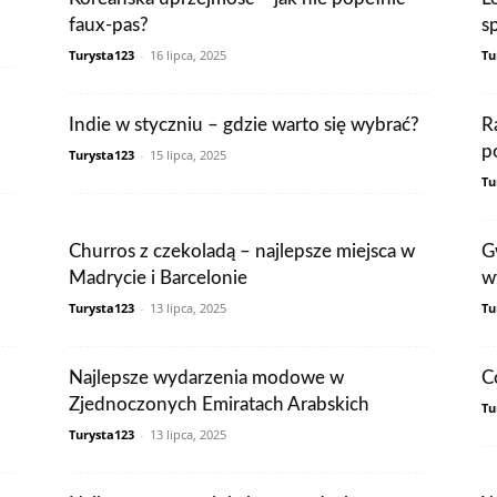
faux-pas?
s
Turysta123
-
16 lipca, 2025
Tu
Indie w styczniu – gdzie warto się wybrać?
R
p
Turysta123
-
15 lipca, 2025
Tu
Churros z czekoladą – najlepsze miejsca w
G
Madrycie i Barcelonie
w
Turysta123
-
13 lipca, 2025
Tu
Najlepsze wydarzenia modowe w
Co
Zjednoczonych Emiratach Arabskich
Tu
Turysta123
-
13 lipca, 2025