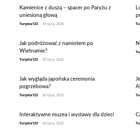
Kamienice z duszą – spacer po Paryżu z
L
uniesioną głową
p
Turysta123
-
30 lipca, 2025
Tu
Jak podróżować z namiotem po
N
Wietnamie?
Tu
Turysta123
-
28 lipca, 2025
Jak wygląda japońska ceremonia
J
pogrzebowa?
A
Turysta123
-
26 lipca, 2025
Tu
Interaktywne muzea i wystawy dla dzieci
C
Turysta123
-
26 lipca, 2025
Tu