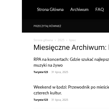
Strona Główna
Archiwum
FAQ
PRZECZYTAJ RÓWNIEŻ
Strona główna
2025
lipiec
Miesięczne Archiwum: 
RPA na koncertach: Gdzie szukać najlepsz
muzyki na żywo
Turysta123
-
31 lipca, 2025
Weekend w Łodzi: Przewodnik po mieści
czterech kultur.
Turysta123
-
31 lipca, 2025