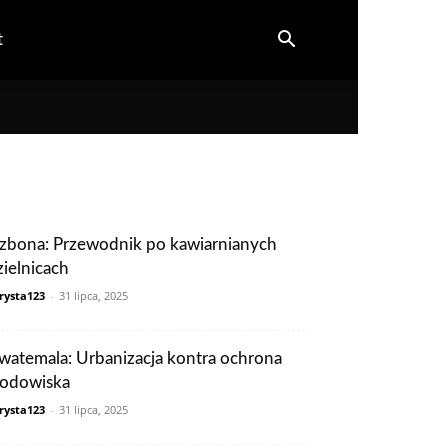
t
izbona: Przewodnik po kawiarnianych
zielnicach
rysta123
-
31 lipca, 2025
watemala: Urbanizacja kontra ochrona
rodowiska
rysta123
-
31 lipca, 2025