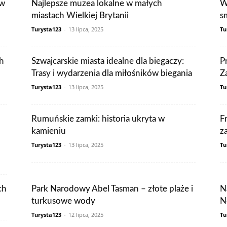
 w
Najlepsze muzea lokalne w małych
W
miastach Wielkiej Brytanii
s
Turysta123
-
13 lipca, 2025
Tu
ch
Szwajcarskie miasta idealne dla biegaczy:
P
Trasy i wydarzenia dla miłośników biegania
Z
Turysta123
-
13 lipca, 2025
Tu
Rumuńskie zamki: historia ukryta w
Fr
kamieniu
z
Turysta123
-
13 lipca, 2025
Tu
ch
Park Narodowy Abel Tasman – złote plaże i
N
turkusowe wody
N
Turysta123
-
12 lipca, 2025
Tu