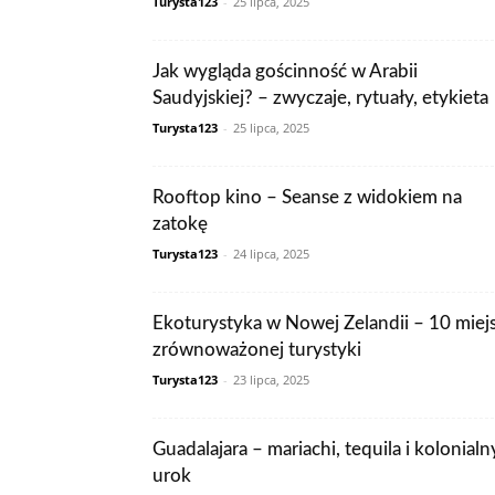
Turysta123
-
25 lipca, 2025
Jak wygląda gościnność w Arabii
Saudyjskiej? – zwyczaje, rytuały, etykieta
Turysta123
-
25 lipca, 2025
Rooftop kino – Seanse z widokiem na
zatokę
Turysta123
-
24 lipca, 2025
Ekoturystyka w Nowej Zelandii – 10 miej
zrównoważonej turystyki
Turysta123
-
23 lipca, 2025
Guadalajara – mariachi, tequila i kolonialn
urok