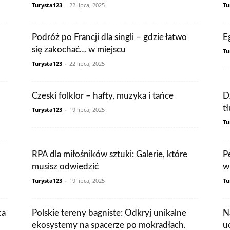
Turysta123
-
22 lipca, 2025
Tu
Podróż po Francji dla singli – gdzie łatwo
E
się zakochać… w miejscu
Tu
Turysta123
-
22 lipca, 2025
Czeski folklor – hafty, muzyka i tańce
D
t
Turysta123
-
19 lipca, 2025
Tu
RPA dla miłośników sztuki: Galerie, które
P
musisz odwiedzić
w
Turysta123
-
19 lipca, 2025
Tu
ca
Polskie tereny bagniste: Odkryj unikalne
N
ekosystemy na spacerze po mokradłach.
u