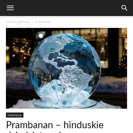
Strona główna
Indonezja
Indonezja
Prambanan – hinduskie