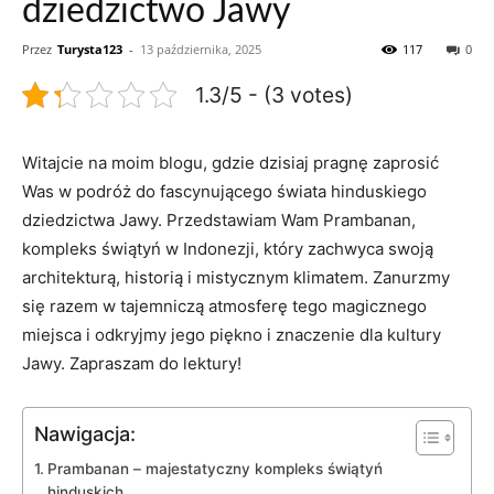
dziedzictwo Jawy
Przez
Turysta123
-
13 października, 2025
117
0
1.3/5 - (3 votes)
Witajcie na moim blogu, gdzie dzisiaj pragnę zaprosić
Was w podróż do fascynującego świata hinduskiego
dziedzictwa Jawy. Przedstawiam Wam Prambanan,
kompleks świątyń w Indonezji, który zachwyca swoją
architekturą, historią i mistycznym klimatem. Zanurzmy
się razem w tajemniczą atmosferę tego magicznego
miejsca i odkryjmy jego piękno i znaczenie dla kultury
Jawy. Zapraszam do lektury!
Nawigacja:
Prambanan – majestatyczny kompleks świątyń
hinduskich