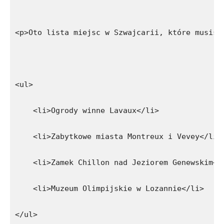
<p>Oto lista miejsc w Szwajcarii, które musisz
<ul>
    <li>Ogrody winne Lavaux</li>
    <li>Zabytkowe miasta Montreux i Vevey</li>
    <li>Zamek Chillon nad Jeziorem Genewskim</
    <li>Muzeum Olimpijskie w Lozannie</li>
</ul>