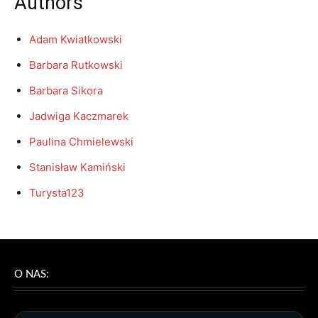
Authors
Adam Kwiatkowski
Barbara Rutkowski
Barbara Sikora
Jadwiga Kaczmarek
Paulina Chmielewski
Stanisław Kamiński
Turysta123
O NAS: