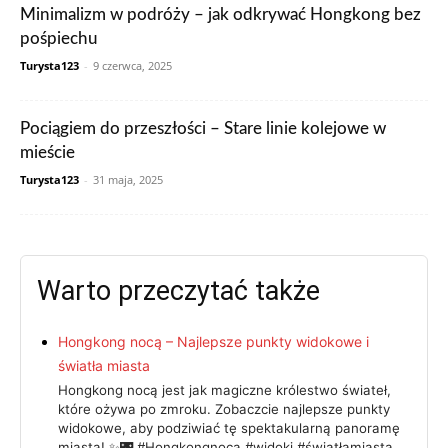
Minimalizm w podróży – jak odkrywać Hongkong bez
pośpiechu
Turysta123
-
9 czerwca, 2025
Pociągiem do przeszłości – Stare linie kolejowe w
mieście
Turysta123
-
31 maja, 2025
Warto przeczytać także
Hongkong nocą – Najlepsze punkty widokowe i
światła miasta
Hongkong nocą jest jak magiczne królestwo świateł,
które ożywa po zmroku. Zobaczcie najlepsze punkty
widokowe, aby podziwiać tę spektakularną panoramę
miasta! ✨🌃 #Hongkongnocą #widoki #światłamiasta