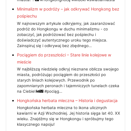
Minimalizm w podróży – jak odkrywać Hongkong bez
pośpiechu
W najnowszym artykule odkryjemy, jak zaaranżować
podróż do Hongkongu w duchu minimalizmu - co
zobaczyć, jak podróżować bez pośpiechu i
doświadczyć autentycznego uroku tego miejsca.
Zainspiruj się i odkrywaj bez zbędnego…
Pociągiem do przeszłości – Stare linie kolejowe w
mieście
W najbliższą niedzielę odkryj nieznane oblicza swojego
miasta, podróżując pociągiem do przeszłości po
starych liniach kolejowych. Przewodnik po
zapomnianych peronach i tajemniczych tunelach czeka
na Ciebie!🚂🌃 #pociąg…
Hongkońska herbata mleczna – Historia i degustacja
Hongkońska herbata mleczna to ikona ulicznych
kawiarni w Azji Wschodniej. Jej historia sięga lat 40. XX
wieku. Znajdźmy się w Hongkongu i spróbujmy tego
klasycznego napoju!