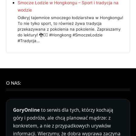
Smocze Łodzie w Hongkongu – Sport i tradycja na
wodzie
Odkryj tajemnice smoczego łodziarstwa w Hongkongu!
To nie tylko sport, to również żywa tradycja
przekazywana z pokolenia na pokolenie. Zapraszamy
do lektury! 🐉🚣‍♂️ #Hongkong #SmoczeŁodzie
#Tradycja…
O NAS:
GoryOnline
to serwis dla tych, którzy kochają
góry i podróże, ale chcą planować mądrze: z
konkretem, a nie z przypadkowych urywków
informacji. Wierzymy, że dobra wyprawa zaczyna