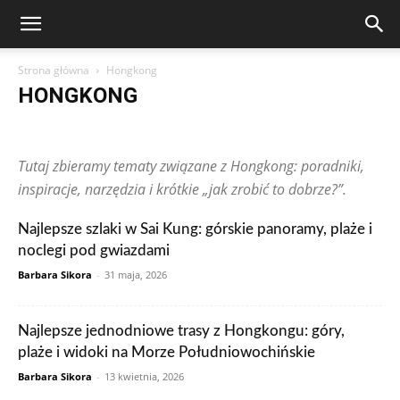
Strona główna
Hongkong
HONGKONG
Arabia Saudyjska
Argentyna
Australia
Austria
Brazylia
Chiny
Chorwacja
Czechy
Dominikana
Egipt
Finlandia
Tutaj zbieramy tematy związane z Hongkong: poradniki,
Francja
Grecja
Gwatemala
Hiszpania
Holandia
Hongkong
Indie
Indonezja
Irlandia
Japonia
Kanada
Kolumbia
inspiracje, narzędzia i krótkie „jak zrobić to dobrze?”.
Korea Południowa
Makau
Malezja
Maroko
Meksyk
Niemcy
Norwegia
Nowa Zelandia
Peru
Polska
Portugalia
Najlepsze szlaki w Sai Kung: górskie panoramy, plaże i
Publikacje czytelników
Rosja
RPA
Rumunia
Singapur
noclegi pod gwiazdami
Stany Zjednoczone
Szwajcaria
Szwecja
Tajlandia
Tunezja
Turcja
Ukraina
Węgry
Wielka Brytania
Wietnam
Włochy
Barbara Sikora
-
31 maja, 2026
Zjednoczone Emiraty Arabskie
Najlepsze jednodniowe trasy z Hongkongu: góry,
plaże i widoki na Morze Południowochińskie
Barbara Sikora
-
13 kwietnia, 2026