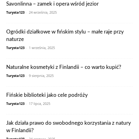
Savonlinna – zamek i opera wśród jezior
Turysta123
-
24 września, 2025
Ogródki działkowe w fińskim stylu – małe raje przy
naturze
Turysta123
-
1 września, 2025
Naturalne kosmetyki z Finlandii – co warto kupić?
Turysta123
-
9 sierpnia, 2025
Fińskie biblioteki jako cele podróży
Turysta123
-
17 lipca, 2025
Jak działa prawo do swobodnego korzystania z natury
w Finlandii?
Turysta123
-
24 czerwca, 2025