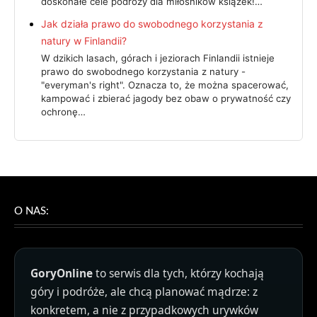
doskonałe cele podróży dla miłośników książek!…
Jak działa prawo do swobodnego korzystania z
natury w Finlandii?
W dzikich lasach, górach i jeziorach Finlandii istnieje
prawo do swobodnego korzystania z natury -
"everyman's right". Oznacza to, że można spacerować,
kampować i zbierać jagody bez obaw o prywatność czy
ochronę…
O NAS:
GoryOnline
to serwis dla tych, którzy kochają
góry i podróże, ale chcą planować mądrze: z
konkretem, a nie z przypadkowych urywków