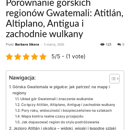
Porównanie górskich
regionów Gwatemali: Atitlán,
Altiplano, Antigua i
zachodnie wulkany
Przez
Barbara Sikora
-
5 marca, 2026
123
0
5/5 - (1 vote)
Nawigacja:
Górska Gwatemala w pigułce: jak patrzeć na mapę i
regiony
Układ gór Gwatemali i znaczenie wulkanów
Co łączy Atitlán, Altiplano, Antiguę i zachodnie wulkany
Pory roku, widoczność i bezpieczeństwo na szlakach
Mapa kontra realne czasy przejazdu
Jak dopasować region do stylu podróżowania
Jezioro Atitlán i okolice – widoki, wioski i łagodne szlaki