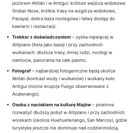
jeziorem Atitlán i w Antigui: krótsze wejścia widokowe
(Indian Nose, krótkie trasy na wzgórza widokowe,
Pacaya), dobra baza noclegowa i łatwy dostęp do
kawiarni i restauracji.
Trekker z doświadczeniem
– zyska najwięcej w
Altiplano (Xela jako baza) i przy zachodnich
wulkanach: dłuższe trasy, mniej ludzi, noclegi w
namiocie, panorama na całe pasmo.
Fotograf
– najbardziej fotogeniczne będą okolice
Atitlán (kontrast wody i wulkanów) i wulkany koło
Antigui (nocne erupcje Fuego obserwowane z
Acatenango).
Osoba z naciskiem na kulturę Majów
– powinna
rozważyć dłuższy pobyt w Altiplano i przy zachodnich
wioskach (okolice Huehuetenango, San Marcos), gdzie
turystyka jeszcze nie dominuje nad codziennością.