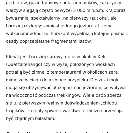
grzbietów, gdzie tarasowe pola ziemniaków, kukurydzy i
warzyw sięgają często powyżej 3 000 m n.p.m. Krajobraz
bywa mniej spektakularny „na pierwszy rzut oka”, ale
bardziej rozległy: zamiast jednego jeziora z trzema
wulkanami w kadrze, horyzont wypełniają kolejne pasma i
osady poprzeplatane fragmentami lasów.
Klimat jest bardziej surowy: noce w okolicy Xeli
(Quetzaltenango) czy w wyżej położonych wioskach
potrafią być zimne, z temperaturami w okolicach zera,
mimo że w ciągu dnia słońce przypieka. Deszcz i mgła
mogą się utrzymywać dłużej niż nad jeziorem, co wpływa
na widoczność podczas trekkingów. Wiele osób zderza
się tu z pierwszym realnym doświadczeniem „chłodu
tropików” – ciepły śpiwór i warstwa termiczna przestają
być zbędnym balastem.