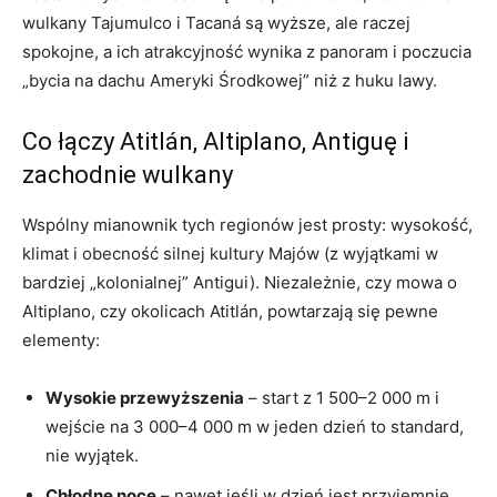
wulkany Tajumulco i Tacaná są wyższe, ale raczej
spokojne, a ich atrakcyjność wynika z panoram i poczucia
„bycia na dachu Ameryki Środkowej” niż z huku lawy.
Co łączy Atitlán, Altiplano, Antiguę i
zachodnie wulkany
Wspólny mianownik tych regionów jest prosty: wysokość,
klimat i obecność silnej kultury Majów (z wyjątkami w
bardziej „kolonialnej” Antigui). Niezależnie, czy mowa o
Altiplano, czy okolicach Atitlán, powtarzają się pewne
elementy:
Wysokie przewyższenia
– start z 1 500–2 000 m i
wejście na 3 000–4 000 m w jeden dzień to standard,
nie wyjątek.
Chłodne noce
– nawet jeśli w dzień jest przyjemnie