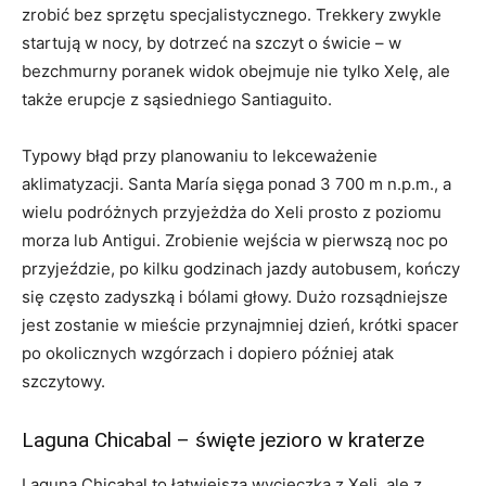
zrobić bez sprzętu specjalistycznego. Trekkery zwykle
startują w nocy, by dotrzeć na szczyt o świcie – w
bezchmurny poranek widok obejmuje nie tylko Xelę, ale
także erupcje z sąsiedniego Santiaguito.
Typowy błąd przy planowaniu to lekceważenie
aklimatyzacji. Santa María sięga ponad 3 700 m n.p.m., a
wielu podróżnych przyjeżdża do Xeli prosto z poziomu
morza lub Antigui. Zrobienie wejścia w pierwszą noc po
przyjeździe, po kilku godzinach jazdy autobusem, kończy
się często zadyszką i bólami głowy. Dużo rozsądniejsze
jest zostanie w mieście przynajmniej dzień, krótki spacer
po okolicznych wzgórzach i dopiero później atak
szczytowy.
Laguna Chicabal – święte jezioro w kraterze
Laguna Chicabal to łatwiejsza wycieczka z Xeli, ale z