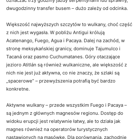
oznaczać trzy godziny jazdy serpentynami lub sprawny,
dwugodzinny transfer busem – dużo zależy od odcinka.
Większość najwyższych szczytów to wulkany, choć część
z nich jest wygasła. W pobliżu Antigui królują
Acatenango, Fuego, Agua i Pacaya. Dalej na zachód, w
stronę meksykańskiej granicy, dominuje Tajumulco i
Tacaná oraz pasmo Cuchumatanes. Góry otaczające
jezioro Atitlán są również wulkaniczne, ale większość z
nich nie jest już aktywna, co nie znaczy, że szlaki są
„spacerowe” – przewyższenia potrafią być bardzo
konkretne.
Aktywne wulkany – przede wszystkim Fuego i Pacaya –
są jednym z głównych magnesów regionu. Dostęp do
widoku erupcji jest relatywnie łatwy, ale to działa jak
magnes również na operatorów turystycznych
nastawionych na masówkę. Dla porównania, zachodnie