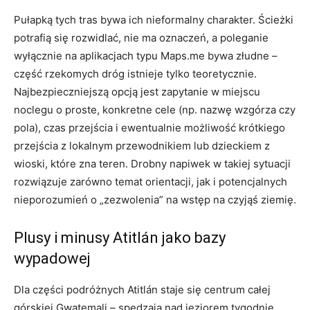
Pułapką tych tras bywa ich nieformalny charakter. Ścieżki
potrafią się rozwidlać, nie ma oznaczeń, a poleganie
wyłącznie na aplikacjach typu Maps.me bywa złudne –
część rzekomych dróg istnieje tylko teoretycznie.
Najbezpieczniejszą opcją jest zapytanie w miejscu
noclegu o proste, konkretne cele (np. nazwę wzgórza czy
pola), czas przejścia i ewentualnie możliwość krótkiego
przejścia z lokalnym przewodnikiem lub dzieckiem z
wioski, które zna teren. Drobny napiwek w takiej sytuacji
rozwiązuje zarówno temat orientacji, jak i potencjalnych
nieporozumień o „zezwolenia” na wstęp na czyjąś ziemię.
Plusy i minusy Atitlán jako bazy
wypadowej
Dla części podróżnych Atitlán staje się centrum całej
górskiej Gwatemali – spędzają nad jeziorem tygodnie,