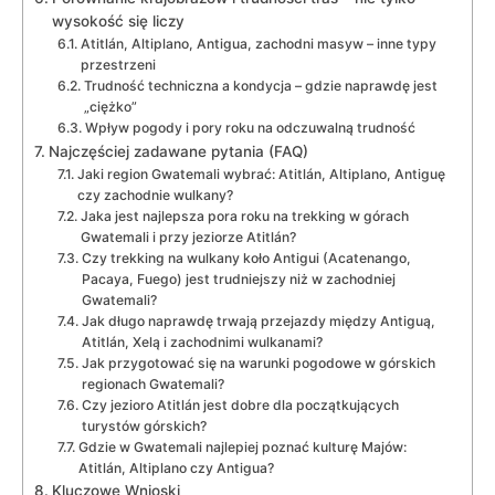
wysokość się liczy
Atitlán, Altiplano, Antigua, zachodni masyw – inne typy
przestrzeni
Trudność techniczna a kondycja – gdzie naprawdę jest
„ciężko”
Wpływ pogody i pory roku na odczuwalną trudność
Najczęściej zadawane pytania (FAQ)
Jaki region Gwatemali wybrać: Atitlán, Altiplano, Antiguę
czy zachodnie wulkany?
Jaka jest najlepsza pora roku na trekking w górach
Gwatemali i przy jeziorze Atitlán?
Czy trekking na wulkany koło Antigui (Acatenango,
Pacaya, Fuego) jest trudniejszy niż w zachodniej
Gwatemali?
Jak długo naprawdę trwają przejazdy między Antiguą,
Atitlán, Xelą i zachodnimi wulkanami?
Jak przygotować się na warunki pogodowe w górskich
regionach Gwatemali?
Czy jezioro Atitlán jest dobre dla początkujących
turystów górskich?
Gdzie w Gwatemali najlepiej poznać kulturę Majów:
Atitlán, Altiplano czy Antigua?
Kluczowe Wnioski