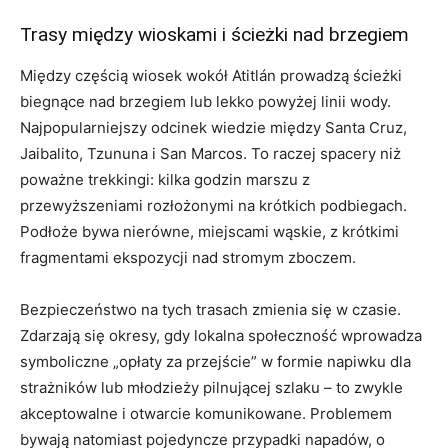
Trasy między wioskami i ścieżki nad brzegiem
Między częścią wiosek wokół Atitlán prowadzą ścieżki
biegnące nad brzegiem lub lekko powyżej linii wody.
Najpopularniejszy odcinek wiedzie między Santa Cruz,
Jaibalito, Tzununa i San Marcos. To raczej spacery niż
poważne trekkingi: kilka godzin marszu z
przewyższeniami rozłożonymi na krótkich podbiegach.
Podłoże bywa nierówne, miejscami wąskie, z krótkimi
fragmentami ekspozycji nad stromym zboczem.
Bezpieczeństwo na tych trasach zmienia się w czasie.
Zdarzają się okresy, gdy lokalna społeczność wprowadza
symboliczne „opłaty za przejście” w formie napiwku dla
strażników lub młodzieży pilnującej szlaku – to zwykle
akceptowalne i otwarcie komunikowane. Problemem
bywają natomiast pojedyncze przypadki napadów, o