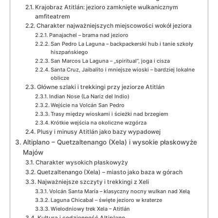
Krajobraz Atitlán: jezioro zamknięte wulkanicznym
amfiteatrem
Charakter najważniejszych miejscowości wokół jeziora
Panajachel – brama nad jezioro
San Pedro La Laguna – backpackerski hub i tanie szkoły
hiszpańskiego
San Marcos La Laguna – „spiritual”, joga i cisza
Santa Cruz, Jaibalito i mniejsze wioski – bardziej lokalne
oblicze
Główne szlaki i trekkingi przy jeziorze Atitlán
Indian Nose (La Nariz del Indio)
Wejście na Volcán San Pedro
Trasy między wioskami i ścieżki nad brzegiem
Krótkie wejścia na okoliczne wzgórza
Plusy i minusy Atitlán jako bazy wypadowej
Altiplano – Quetzaltenango (Xela) i wysokie płaskowyże
Majów
Charakter wysokich płaskowyży
Quetzaltenango (Xela) – miasto jako baza w górach
Najważniejsze szczyty i trekkingi z Xeli
Volcán Santa María – klasyczny nocny wulkan nad Xelą
Laguna Chicabal – święte jezioro w kraterze
Wielodniowy trek Xela – Atitlán
Kultura i codzienność Altiplano