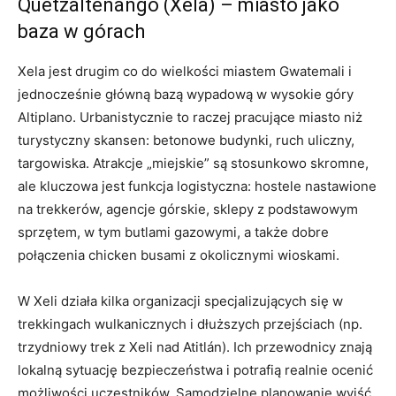
Quetzaltenango (Xela) – miasto jako
baza w górach
Xela jest drugim co do wielkości miastem Gwatemali i
jednocześnie główną bazą wypadową w wysokie góry
Altiplano. Urbanistycznie to raczej pracujące miasto niż
turystyczny skansen: betonowe budynki, ruch uliczny,
targowiska. Atrakcje „miejskie” są stosunkowo skromne,
ale kluczowa jest funkcja logistyczna: hostele nastawione
na trekkerów, agencje górskie, sklepy z podstawowym
sprzętem, w tym butlami gazowymi, a także dobre
połączenia chicken busami z okolicznymi wioskami.
W Xeli działa kilka organizacji specjalizujących się w
trekkingach wulkanicznych i dłuższych przejściach (np.
trzydniowy trek z Xeli nad Atitlán). Ich przewodnicy znają
lokalną sytuację bezpieczeństwa i potrafią realnie ocenić
możliwości uczestników. Samodzielne planowanie wyjść