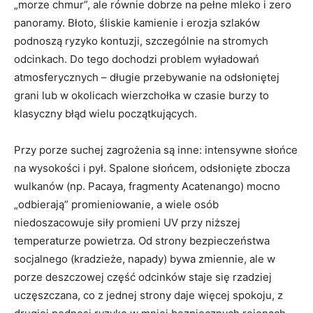
„morze chmur”, ale równie dobrze na pełne mleko i zero
panoramy. Błoto, śliskie kamienie i erozja szlaków
podnoszą ryzyko kontuzji, szczególnie na stromych
odcinkach. Do tego dochodzi problem wyładowań
atmosferycznych – długie przebywanie na odsłoniętej
grani lub w okolicach wierzchołka w czasie burzy to
klasyczny błąd wielu początkujących.
Przy porze suchej zagrożenia są inne: intensywne słońce
na wysokości i pył. Spalone słońcem, odsłonięte zbocza
wulkanów (np. Pacaya, fragmenty Acatenango) mocno
„odbierają” promieniowanie, a wiele osób
niedoszacowuje siły promieni UV przy niższej
temperaturze powietrza. Od strony bezpieczeństwa
socjalnego (kradzieże, napady) bywa zmiennie, ale w
porze deszczowej część odcinków staje się rzadziej
uczęszczana, co z jednej strony daje więcej spokoju, z