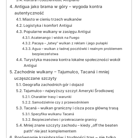
Antigua jako brama w góry – wygoda kontra
autentyczność
Miasto w cieniu trzech wulkanów
Logistyka i komfort Antigui
Popularne wulkany w zasięgu Antigui
Acatenango i widok na Fuego
Pacaya – „łatwy” wulkan z reklam i jego pułapki
Agua – wulkan z ładnej pocztówki i realnym problemem
bezpieczeństwa
Turystyka masowa kontra lokalne społeczności wokół
Antigui
Zachodnie wulkany – Tajumulco, Tacaná i mniej
uczęszczane szczyty
Geografia zachodnich gór i dojazd
Tajumulco – najwyższy szczyt Ameryki Środkowej
Charakter trasy i warunki
Samodzielnie czy z przewodnikiem
Tacaná – wulkan graniczny i cisza poza główną trasą
Specyfika wulkanu Tacaná
Bezpieczeństwo i przekraczanie granicy
Mniej znane szczyty zachodu – kiedy „off the beaten
path” nie jest komplementem
Porównanie krajobrazów i trudności tras – nie tylko