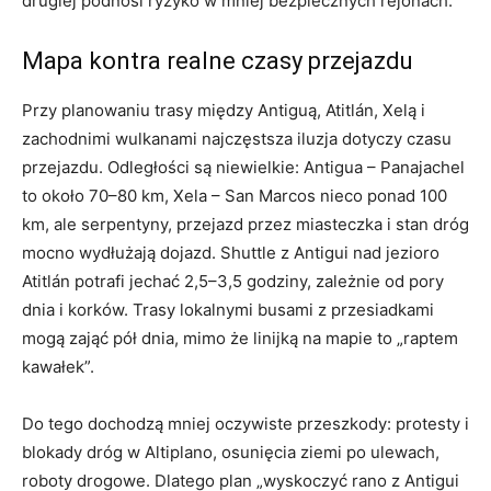
drugiej podnosi ryzyko w mniej bezpiecznych rejonach.
Mapa kontra realne czasy przejazdu
Przy planowaniu trasy między Antiguą, Atitlán, Xelą i
zachodnimi wulkanami najczęstsza iluzja dotyczy czasu
przejazdu. Odległości są niewielkie: Antigua – Panajachel
to około 70–80 km, Xela – San Marcos nieco ponad 100
km, ale serpentyny, przejazd przez miasteczka i stan dróg
mocno wydłużają dojazd. Shuttle z Antigui nad jezioro
Atitlán potrafi jechać 2,5–3,5 godziny, zależnie od pory
dnia i korków. Trasy lokalnymi busami z przesiadkami
mogą zająć pół dnia, mimo że linijką na mapie to „raptem
kawałek”.
Do tego dochodzą mniej oczywiste przeszkody: protesty i
blokady dróg w Altiplano, osunięcia ziemi po ulewach,
roboty drogowe. Dlatego plan „wyskoczyć rano z Antigui