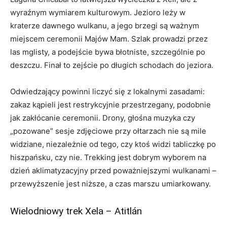
wyraźnym wymiarem kulturowym. Jezioro leży w
kraterze dawnego wulkanu, a jego brzegi są ważnym
miejscem ceremonii Majów Mam. Szlak prowadzi przez
las mglisty, a podejście bywa błotniste, szczególnie po
deszczu. Finał to zejście po długich schodach do jeziora.
Odwiedzający powinni liczyć się z lokalnymi zasadami:
zakaz kąpieli jest restrykcyjnie przestrzegany, podobnie
jak zakłócanie ceremonii. Drony, głośna muzyka czy
„pozowane” sesje zdjęciowe przy ołtarzach nie są mile
widziane, niezależnie od tego, czy ktoś widzi tabliczkę po
hiszpańsku, czy nie. Trekking jest dobrym wyborem na
dzień aklimatyzacyjny przed poważniejszymi wulkanami –
przewyższenie jest niższe, a czas marszu umiarkowany.
Wielodniowy trek Xela – Atitlán