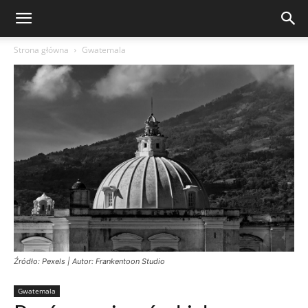
Strona główna
Gwatemala
Źródło: Pexels | Autor: Frankentoon Studio
Gwatemala