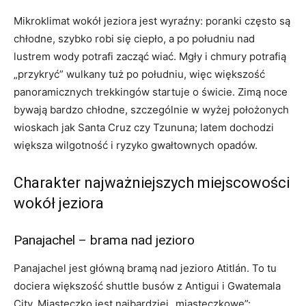
Mikroklimat wokół jeziora jest wyraźny: poranki często są
chłodne, szybko robi się ciepło, a po południu nad
lustrem wody potrafi zacząć wiać. Mgły i chmury potrafią
„przykryć” wulkany tuż po południu, więc większość
panoramicznych trekkingów startuje o świcie. Zimą noce
bywają bardzo chłodne, szczególnie w wyżej położonych
wioskach jak Santa Cruz czy Tzununa; latem dochodzi
większa wilgotność i ryzyko gwałtownych opadów.
Charakter najważniejszych miejscowości
wokół jeziora
Panajachel – brama nad jezioro
Panajachel jest główną bramą nad jezioro Atitlán. To tu
dociera większość shuttle busów z Antigui i Gwatemala
City. Miasteczko jest najbardziej „miasteczkowe”: