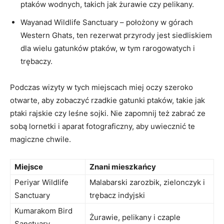
ptaków wodnych, takich jak żurawie czy pelikany.
Wayanad Wildlife Sanctuary – położony w górach
Western Ghats, ten rezerwat przyrody jest siedliskiem
dla wielu gatunków ptaków, w tym rarogowatych i
trębaczy.
Podczas wizyty w tych miejscach miej oczy szeroko
otwarte, aby zobaczyć rzadkie gatunki ptaków, takie jak
ptaki rajskie czy leśne sojki. Nie zapomnij też zabrać ze
sobą lornetki i aparat fotograficzny, aby uwiecznić te
magiczne chwile.
Miejsce
Znani mieszkańcy
Periyar Wildlife
Malabarski zarozbik, zielonczyk i
Sanctuary
trębacz indyjski
Kumarakom Bird
Żurawie, pelikany i czaple
Sanctuary