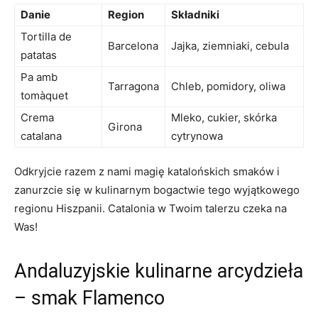
Danie
Region
Składniki
Tortilla de
Barcelona
Jajka, ziemniaki, cebula
patatas
Pa amb
Tarragona
Chleb, pomidory, oliwa
tomàquet
Crema
Mleko, cukier, skórka
Girona
catalana
cytrynowa
Odkryjcie razem z nami magię katalońskich smaków i
zanurzcie się w kulinarnym bogactwie tego wyjątkowego
regionu Hiszpanii. Catalonia w Twoim talerzu czeka na
Was!
Andaluzyjskie kulinarne arcydzieła
– smak Flamenco