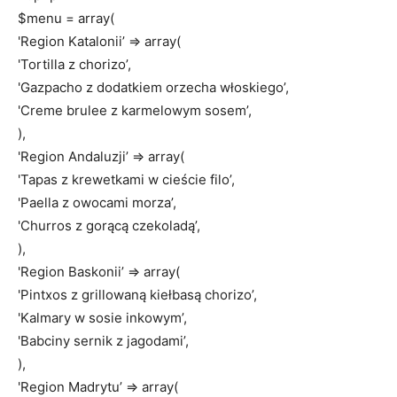
$menu = array(
'Region Katalonii’ => array(
'Tortilla z chorizo’,
'Gazpacho z dodatkiem orzecha włoskiego’,
'Creme brulee z karmelowym sosem’,
),
'Region Andaluzji’ => array(
'Tapas z krewetkami w cieście filo’,
'Paella z owocami morza’,
'Churros z gorącą czekoladą’,
),
'Region Baskonii’ => array(
'Pintxos z grillowaną kiełbasą chorizo’,
'Kalmary w sosie inkowym’,
'Babciny sernik z jagodami’,
),
'Region Madrytu’ => array(