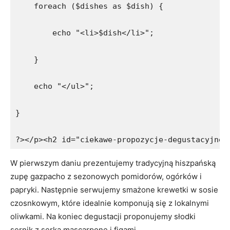
    foreach ($dishes as $dish) {
        echo "<li>$dish</li>";
    }
    echo "</ul>";
}
?></p><h2 id="ciekawe-propozycje-degustacyjne-
W pierwszym daniu prezentujemy tradycyjną hiszpańską
zupę gazpacho z sezonowych pomidorów, ogórków i
papryki. Następnie serwujemy smażone krewetki w sosie
czosnkowym, które idealnie komponują się z lokalnymi
oliwkami. Na koniec degustacji proponujemy słodki
sernik z serka mascarpone i figami.