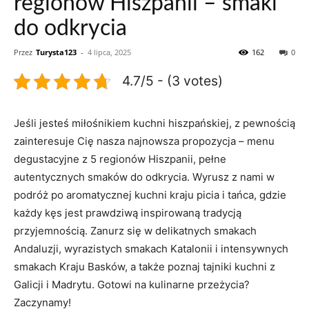
regionów Hiszpanii – smaki
do odkrycia
Przez
Turysta123
-
4 lipca, 2025
162
0
4.7/5 - (3 votes)
Jeśli jesteś miłośnikiem kuchni hiszpańskiej, z pewnością
zainteresuje Cię nasza najnowsza propozycja – menu
degustacyjne z 5 regionów Hiszpanii, pełne
autentycznych smaków do odkrycia. Wyrusz z nami w
podróż po aromatycznej kuchni kraju picia i tańca, gdzie
każdy kęs jest prawdziwą inspirowaną tradycją
przyjemnością. Zanurz się w delikatnych smakach
Andaluzji, wyrazistych smakach Katalonii i intensywnych
smakach Kraju Basków, a także poznaj tajniki kuchni z
Galicji i Madrytu. Gotowi na kulinarne przeżycia?
Zaczynamy!