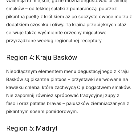
Walencja to miejsce, gdzie można degustować piramidę
smaków – od lekkiej sałatki z pomarańczą, poprzez
pikantną paellę z królikiem aż po soczyste owoce morza z
dodatkiem czosnku i oliwy. Ta kraina przepięknych plaż
serwuje także wyśmienite orzechy migdałowe
przyrządzone według regionalnej receptury.
Region 4: Kraju Basków
Nieodłącznym elementem menu degustacyjnego z Kraju
Basków są pikantne pintxos – przystawki serwowane na
kawałku chleba, które zachwycą Cię bogactwem smaków.
Nie zapomnij również spróbować tradycyjnej zupy z
fasoli oraz patatas bravas – paluszków ziemniaczanych z
pikantnym sosem pomidorowym.
Region 5: Madryt