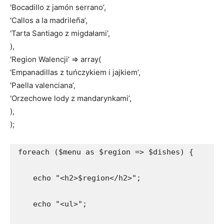
'Bocadillo z jamón serrano’,
'Callos a la madrileña’,
'Tarta Santiago z migdałami’,
),
'Region Walencji’ => array(
'Empanadillas z tuńczykiem i jajkiem’,
'Paella valenciana’,
'Orzechowe lody z mandarynkami’,
),
);
foreach ($menu as $region => $dishes) {
    echo "<h2>$region</h2>";
    echo "<ul>";