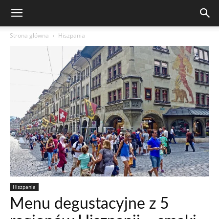
Strona główna
Hiszpania
Hiszpania
Menu degustacyjne z 5