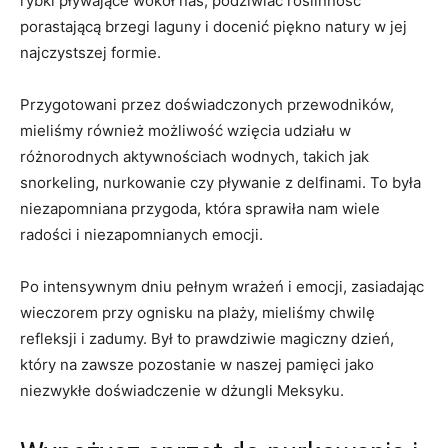
rybki pływające ⁣wokół⁤ nas, podziwiać roślinność
porastającą brzegi laguny i docenić piękno natury w jej
najczystszej formie.
Przygotowani przez ​doświadczonych przewodników,
mieliśmy również możliwość wzięcia udziału ‍w
różnorodnych aktywnościach‍ wodnych, takich jak
snorkeling, nurkowanie czy pływanie z delfinami. To była
niezapomniana przygoda,⁣ która ⁣sprawiła ‍nam wiele
radości i niezapomnianych emocji.
Po intensywnym⁣ dniu pełnym wrażeń‍ i⁢ emocji, zasiadając
wieczorem przy ognisku na plaży,‍ mieliśmy chwilę
refleksji​ i zadumy. ⁤Był‍ to prawdziwie magiczny dzień,
który na zawsze pozostanie w naszej pamięci⁢ jako ​
niezwykłe ​doświadczenie w dżungli Meksyku.