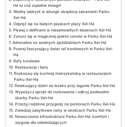
Há to coś zupełnie​ innego!
Wodny labirynt‌ w⁤ dżungli: eksploruj zakamarki‍ Parku
Xel-Há
Odpręż⁢ się na białych piaskach plaży Xel-Há
Pływaj z delfinami w ⁤niesamowitych basenach Xel-Há
Zanurz się ‌w magicznej jaskini cenote w Parku Xel-Há
Adrenalina na ‍wodnych ⁣zjeżdżalniach ‍Parku Xel-Há
Poznaj fascynujący świat raf ⁤koralowych w ‌Parku Xel-
Há
Rafy koralowe
Restauracje i bary
Rozkoszuj się kuchnią‍ meksykańską w restauracjach
Parku Xel-Há
Relaksujący dzień na leżaku przy lagunie Parku Xel-Há
Wypożycz sprzęt ‍do nurkowania i odkryj⁣ podwodne⁢
skarby Parku Xel-Há
Przeżyj ⁣rodzinne przygody na pontonach ‍Parku Xel-Há
Zwiedzaj zabytkowe‌ ruiny w okolicach ⁢Parku Xel-Há
Nowoczesna⁣ infrastruktura Parku⁤ Xel-Há: komfort i⁢
wygoda dla odwiedzających