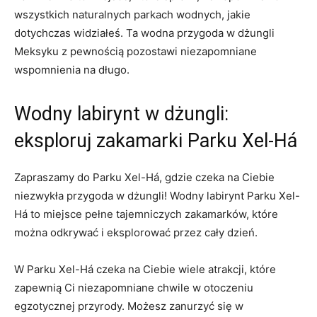
wszystkich naturalnych parkach wodnych,⁢ jakie
dotychczas widziałeś.⁣ Ta wodna przygoda w dżungli
Meksyku z‌ pewnością pozostawi niezapomniane
wspomnienia na długo.
Wodny labirynt‌ w⁤ dżungli:
eksploruj zakamarki‍ Parku Xel-Há
Zapraszamy do Parku Xel-Há,‌ gdzie czeka na Ciebie⁣
niezwykła przygoda w dżungli! Wodny‍ labirynt ⁤Parku ​Xel-
Há‌ to miejsce‍ pełne tajemniczych zakamarków, które
można⁢ odkrywać ⁢i eksplorować przez cały dzień.
W Parku Xel-Há czeka na⁣ Ciebie wiele atrakcji, ⁢które‌
zapewnią Ci niezapomniane chwile w⁢ otoczeniu
egzotycznej przyrody. Możesz ‍zanurzyć się w