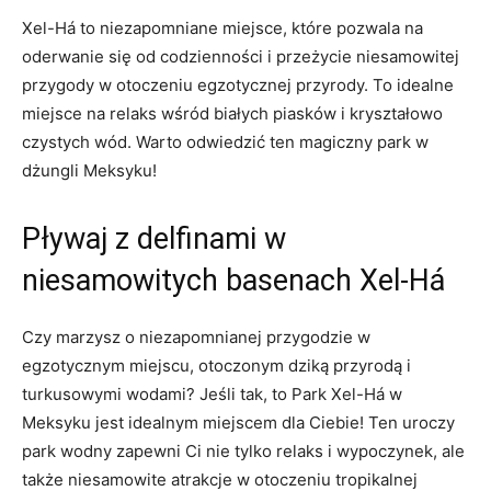
Xel-Há to ‌niezapomniane miejsce,‍ które pozwala na
oderwanie się od ‌codzienności i przeżycie niesamowitej
przygody w otoczeniu egzotycznej przyrody. To idealne
miejsce ⁤na ‌relaks wśród białych ⁢piasków i kryształowo
czystych wód. Warto odwiedzić ten magiczny park w
dżungli‍ Meksyku!
Pływaj z delfinami w
⁤niesamowitych basenach Xel-Há
Czy⁤ marzysz o niezapomnianej przygodzie w
egzotycznym ⁣miejscu, ⁤otoczonym dziką‌ przyrodą ⁣i
turkusowymi wodami? ⁢Jeśli tak, to Park‌ Xel-Há w
Meksyku jest idealnym miejscem dla Ciebie! Ten‌ uroczy
park wodny zapewni⁤ Ci‍ nie ⁤tylko relaks​ i wypoczynek, ​ale
także niesamowite atrakcje w​ otoczeniu tropikalnej