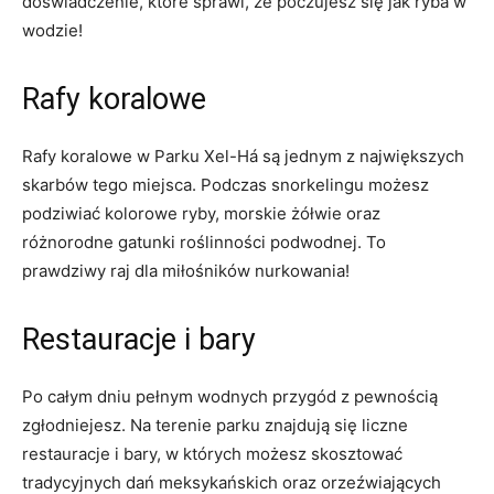
doświadczenie,​ które ⁢sprawi, że‍ poczujesz się jak ryba⁣ w‍
wodzie!
Rafy koralowe
Rafy ‍koralowe w Parku Xel-Há są jednym ⁢z największych
skarbów tego miejsca. Podczas snorkelingu możesz
podziwiać kolorowe⁤ ryby, morskie​ żółwie oraz
różnorodne gatunki roślinności podwodnej. To
⁤prawdziwy raj dla miłośników nurkowania!
Restauracje i bary
Po całym dniu pełnym wodnych przygód z ⁤pewnością
zgłodniejesz.‌ Na terenie parku⁢ znajdują się liczne
restauracje i bary,‍ w których możesz skosztować
tradycyjnych dań meksykańskich oraz‍ orzeźwiających