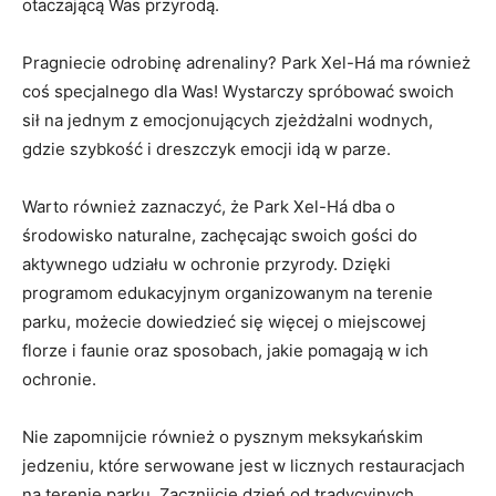
otaczającą Was​ przyrodą.
Pragniecie odrobinę adrenaliny? Park ‌Xel-Há ma również
‍coś specjalnego dla Was! ‌Wystarczy spróbować swoich
⁤sił ⁢na jednym ⁤z emocjonujących ‌zjeżdżalni wodnych,
gdzie szybkość i‍ dreszczyk emocji idą ⁣w ⁢parze.
Warto również zaznaczyć, że Park Xel-Há dba ⁢o
środowisko naturalne, ‌zachęcając⁣ swoich gości do
aktywnego udziału w​ ochronie przyrody. Dzięki
programom edukacyjnym organizowanym na terenie
parku, możecie dowiedzieć się‍ więcej o miejscowej
⁤florze i faunie oraz sposobach, jakie pomagają w ich
ochronie.
Nie zapomnijcie również o pysznym ⁢meksykańskim
jedzeniu, które serwowane jest w licznych⁣ restauracjach
na ‌terenie parku. ‌Zacznijcie⁢ dzień od tradycyjnych⁣