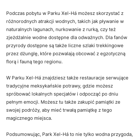
Podczas pobytu w Parku Xel-Há‍ możesz skorzystać z
różnorodnych ⁢atrakcji wodnych, takich jak pływanie w⁢
naturalnych lagunach,⁤ nurkowanie z rurką, czy⁣ też
zjeżdżalnie ‌wodne dostępne dla odważnych.‍ Dla fanów
przyrody⁢ dostępne są także liczne⁣ szlaki trekkingowe
przez dżunglę, które pozwalają ‍obcować z egzotyczną
florą i ‌fauną tego regionu.
W Parku‍ Xel-Há znajdziesz także​ restauracje serwujące
tradycyjne meksykańskie potrawy, gdzie⁤ możesz
spróbować lokalnych specjałów ‌i odpocząć po ‌dniu
pełnym emocji. Możesz tu ​także zakupić ⁤pamiątki ze
swojej ‍podróży,⁤ aby⁤ mieć ​trwałą pamiątkę‍ z tego
magicznego miejsca.
Podsumowując, Park Xel-Há to nie tylko​ wodna przygoda,