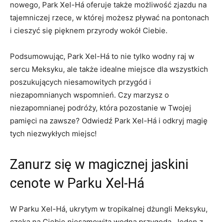
‌nowego, Park ‍Xel-Há oferuje także możliwość zjazdu ⁢na
tajemniczej rzece, w ​której⁣ możesz pływać na pontonach⁤
i⁢ cieszyć się pięknem przyrody wokół ​Ciebie.
Podsumowując,⁣ Park‍ Xel-Há to nie tylko wodny raj ‍w
sercu⁣ Meksyku,​ ale także idealne miejsce dla wszystkich
poszukujących niesamowitych⁢ przygód i
niezapomnianych ⁣wspomnień. Czy marzysz o
niezapomnianej podróży, która pozostanie ​w Twojej
pamięci na zawsze? Odwiedź Park ⁤Xel-Há ⁣i odkryj magię‍
tych niezwykłych miejsc!
Zanurz się ‌w magicznej jaskini
cenote w Parku Xel-Há
W Parku‍ Xel-Há, ukrytym w tropikalnej ⁣dżungli ⁤Meksyku,
czeka​ na Ciebie niesamowita wodna przygoda. Jeden z