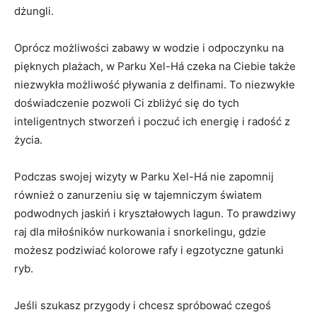
dżungli.
Oprócz możliwości zabawy w wodzie i odpoczynku na
pięknych plażach,⁤ w⁢ Parku Xel-Há czeka na Ciebie także⁢
niezwykła możliwość pływania z delfinami. To niezwykłe
doświadczenie pozwoli Ci zbliżyć ​się do ‌tych‌
inteligentnych⁣ stworzeń‍ i poczuć ich energię i radość z
życia.
Podczas⁢ swojej wizyty w Parku Xel-Há ⁤nie zapomnij
⁤również o zanurzeniu się w tajemniczym światem
podwodnych jaskiń⁣ i kryształowych lagun. ​To prawdziwy
raj dla miłośników nurkowania i snorkelingu, gdzie
możesz podziwiać kolorowe⁣ rafy i egzotyczne gatunki
ryb.
Jeśli szukasz przygody i chcesz spróbować czegoś