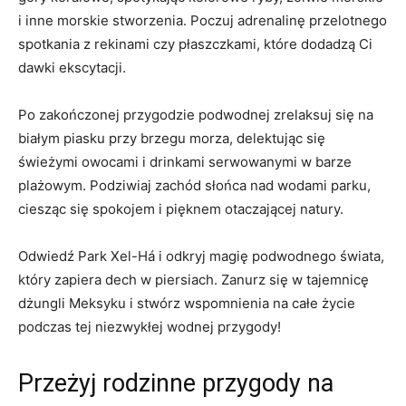
i inne morskie stworzenia. Poczuj adrenalinę przelotnego
spotkania‌ z ​rekinami czy ⁣płaszczkami, które dodadzą Ci
dawki ekscytacji.
Po zakończonej przygodzie podwodnej zrelaksuj ‌się na
białym piasku ‌przy brzegu ‍morza, delektując się
świeżymi owocami i drinkami serwowanymi w barze
‍plażowym. ‌Podziwiaj⁣ zachód ‍słońca⁣ nad wodami⁣ parku,
ciesząc ‍się spokojem i pięknem ‌otaczającej natury.
Odwiedź⁤ Park‍ Xel-Há i ‌odkryj​ magię⁤ podwodnego świata,
który zapiera dech w​ piersiach. Zanurz się w tajemnicę
dżungli Meksyku i stwórz wspomnienia na całe życie
podczas tej niezwykłej wodnej przygody!
Przeżyj ⁣rodzinne przygody na