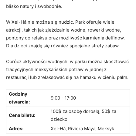
blisko natury i swobodnie.
W Xel-Há nie można się ⁢nudzić. Park⁤ oferuje wiele
atrakcji, takich jak zjeżdżalnie wodne, ‍rowerki wodne,
pontony do relaksu oraz możliwość⁣ karmienia delfinów.
Dla dzieci znajdą ⁢się również specjalne strefy zabaw.
Oprócz aktywności wodnych, ⁣w parku można‌ skosztować
tradycyjnych ⁣meksykańskich ‍potraw w jednej ⁤z
restauracji⁢ lub zrelaksować⁣ się ‍na hamaku w‍ cieniu palm.
Godziny⁢
9:00 ⁣- 17:00
otwarcia:
100$ za osobę ‍dorosłą, 50$ za
Cena biletu:
dziecko
Adres:
Xel-Há, Riviera Maya, Meksyk