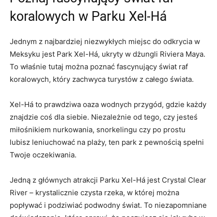
⁤koralowych w ‌Parku Xel-Há
Jednym z najbardziej niezwykłych miejsc do odkrycia ‌w
Meksyku jest Park Xel-Há, ukryty w dżungli Riviera Maya.
To ​właśnie tutaj można poznać ⁢fascynujący ‍świat raf
koralowych,⁣ który zachwyca turystów z całego świata.
Xel-Há to⁣ prawdziwa​ oaza‍ wodnych przygód, gdzie każdy
znajdzie ⁤coś dla⁣ siebie.‍ Niezależnie od tego, czy‍ jesteś
miłośnikiem nurkowania, snorkelingu czy po⁢ prostu
lubisz leniuchować na plaży, ten park z pewnością spełni
Twoje oczekiwania.
Jedną z głównych atrakcji Parku Xel-Há​ jest⁤ Crystal Clear
River – krystalicznie ⁢czysta rzeka, w ‍której można
popływać i podziwiać podwodny świat. To niezapomniane