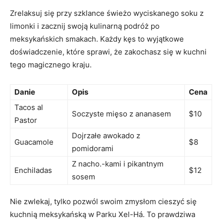
Zrelaksuj się ⁣przy szklance świeżo wyciskanego⁤ soku z⁤
limonki i zacznij swoją kulinarną ⁤podróż po
meksykańskich ‍smakach. Każdy ‍kęs to wyjątkowe
⁤doświadczenie, które sprawi, że zakochasz się w kuchni
tego magicznego kraju.
Danie
Opis
Cena
Tacos al
Soczyste mięso z ananasem
$10
⁤Pastor
Dojrzałe awokado z
Guacamole
$8
pomidorami
Z nacho.-kami i pikantnym
Enchiladas
$12
sosem
Nie ‌zwlekaj, tylko pozwól swoim⁣ zmysłom cieszyć​ się⁤
kuchnią meksykańską w Parku Xel-Há.⁣ To prawdziwa