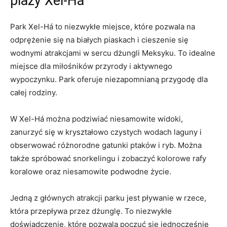
plaży Xel-Há
Park Xel-Há to niezwykłe miejsce, które pozwala na
odprężenie⁤ się na białych piaskach i‍ cieszenie się
wodnymi atrakcjami w sercu⁢ dżungli Meksyku. To idealne
miejsce dla miłośników przyrody i⁢ aktywnego
wypoczynku. Park oferuje niezapomnianą przygodę dla
całej rodziny.
W Xel-Há można podziwiać niesamowite widoki,
⁣zanurzyć się w kryształowo czystych wodach ⁣laguny ‌i
obserwować różnorodne gatunki ptaków i ryb. Można
także ⁤spróbować​ snorkelingu ⁢i zobaczyć kolorowe⁢ rafy
koralowe oraz niesamowite podwodne życie.
Jedną z głównych atrakcji parku ⁣jest⁣ pływanie w rzece,
która przepływa przez dżunglę. To niezwykłe
doświadczenie, które pozwala poczuć ​się jednocześnie