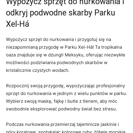
Wypożycz sprzęt ‍do nurkowania i
odkryj⁣ podwodne⁢ skarby Parku
Xel-Há
Wypożycz‌ sprzęt do nurkowania i ⁣przygotuj się na
niezapomnianą przygodę w Parku Xel-Há! Ta tropikalna
oaza znajduje ​się ‍w dżungli ⁢Meksyku, ​oferując niezwykłe
możliwości podziwiania‍ podwodnych skarbów w
kristalicznie czystych wodach.
Rozpocznij swoją ‍przygodę, wypożyczając profesjonalny
sprzęt do‌ nurkowania w jednym ⁢z wielu‌ punktów w parku.
Wybierz swoją maskę, fajkę i butle​ z tlenem, aby móc
swobodnie eksplorować podwodny świat bez stresu.
Podczas nurkowania​ przemierzaj tajemnicze‍ jaskinie i
góry koralowe, ‍spotykając ‌kolorowe ryby, żółwie morskie