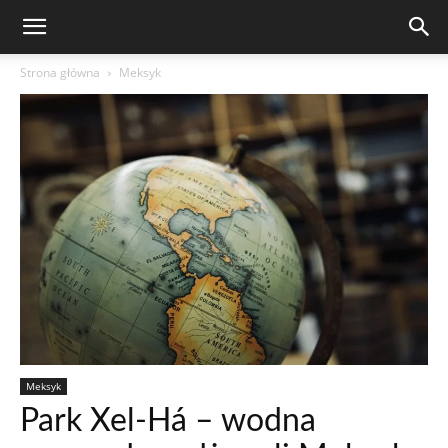
Strona główna
Meksyk
Meksyk
Park Xel-Há – wodna