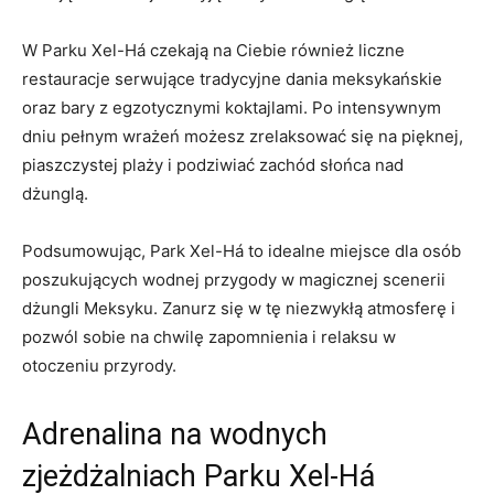
W Parku Xel-Há czekają⁤ na Ciebie również​ liczne
restauracje serwujące tradycyjne dania meksykańskie
oraz bary ​z egzotycznymi koktajlami. Po intensywnym
dniu pełnym wrażeń ‌możesz zrelaksować ‍się na pięknej,⁤
piaszczystej plaży ‌i ​podziwiać zachód⁣ słońca nad​
dżunglą.
Podsumowując, Park Xel-Há to idealne miejsce dla‍ osób
poszukujących wodnej przygody ⁣w magicznej scenerii
dżungli Meksyku. ⁢Zanurz się w tę​ niezwykłą atmosferę i
pozwól sobie na chwilę zapomnienia i ‌relaksu w
otoczeniu przyrody.
Adrenalina na ‍wodnych
⁣zjeżdżalniach ‍Parku Xel-Há