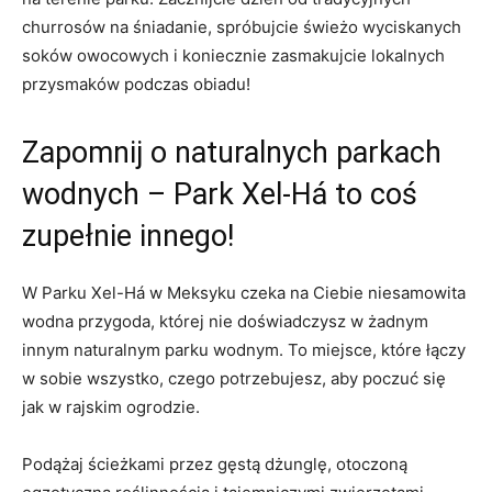
churrosów​ na śniadanie, spróbujcie świeżo⁣ wyciskanych
soków owocowych i koniecznie zasmakujcie lokalnych
przysmaków podczas obiadu!
Zapomnij o naturalnych parkach
wodnych‍ – Park Xel-Há to coś
zupełnie​ innego!
W Parku Xel-Há w ⁤Meksyku ⁤czeka na Ciebie niesamowita
wodna przygoda, której nie doświadczysz⁣ w żadnym
innym naturalnym parku⁤ wodnym. ‌To miejsce, które ⁤łączy
w⁤ sobie‍ wszystko, czego ⁣potrzebujesz, aby ⁤poczuć się
jak w⁢ rajskim ogrodzie.
Podążaj ścieżkami przez gęstą dżunglę, otoczoną