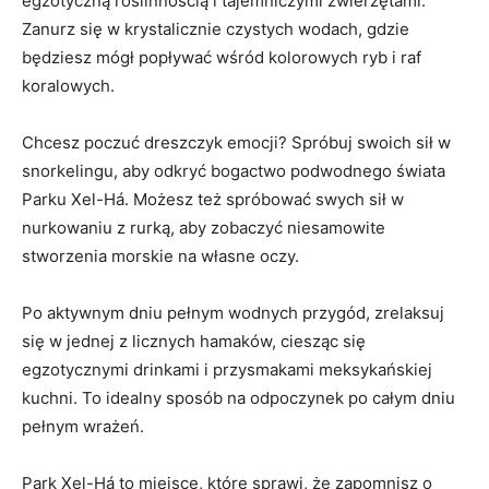
egzotyczną⁣ roślinnością i tajemniczymi zwierzętami. ​
Zanurz się w krystalicznie⁤ czystych wodach,⁣ gdzie
będziesz​ mógł popływać⁢ wśród kolorowych ryb i raf
koralowych.
Chcesz ⁣poczuć dreszczyk emocji? Spróbuj swoich sił w
‍snorkelingu, aby odkryć bogactwo podwodnego świata
Parku Xel-Há. Możesz też‍ spróbować swych sił w‍
nurkowaniu ⁢z rurką, aby zobaczyć ⁣niesamowite
⁤stworzenia morskie‌ na własne ‌oczy.
Po aktywnym⁢ dniu pełnym wodnych przygód, zrelaksuj
się w jednej z licznych hamaków, ciesząc się
egzotycznymi drinkami​ i przysmakami meksykańskiej
kuchni. To idealny sposób na‌ odpoczynek po całym‍ dniu
pełnym wrażeń.
Park Xel-Há to ⁤miejsce, ⁢które sprawi, że zapomnisz o