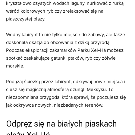
kryształowo czystych wodach laguny, ⁣nurkować‍ z rurką
wśród⁢ kolorowych ryb czy zrelaksować się na
piaszczystej plaży.
Wodny ⁢labirynt to nie ‍tylko⁢ miejsce do ‌zabawy, ale także ​
doskonała okazja do obcowania z dziką przyrodą.
Podczas eksploracji ‌zakamarków‍ Parku Xel-Há możesz
spotkać zaskakujące gatunki ⁤ptaków, ryb czy żółwie
morskie.
Podążaj ścieżką przez labirynt, odkrywaj nowe miejsca i
ciesz się magiczną atmosferą⁤ dżungli Meksyku. To‌
niezapomniana przygoda, ⁢która sprawi, ⁤że poczujesz ​się
jak odkrywca nowych, niezbadanych‍ terenów.
Odpręż⁢ się na białych piaskach