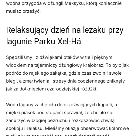
wodna przygoda w‍ dżungli Meksyku,‌ którą koniecznie
musisz przeżyć!
Relaksujący dzień na leżaku przy
lagunie Parku Xel-Há
Spędziliśmy‍ , z dźwiękami⁤ ptaków w⁤ tle i pięknym
widokiem na tajemniczy dżunglowy krajobraz. To⁢ było ⁤jak
podróż do rajskiego zakątka, gdzie czas ⁣zwolnił swoje
biegi,‌ a ⁣zmartwienia i⁤ stresy dnia⁣ codziennego zniknęły
jak za dotknięciem‌ czarodziejskiej różdżki.
Woda⁤ laguny⁢ zachęcała do orzeźwiających kąpieli, ⁤a
miękki piasek pod⁣ stopami sprawiał, że chciało się
zanurzyć⁣ w⁢ błogiej bezruchu⁢ i⁤ rozkoszować chwilą
spokoju ​i relaksu. Mieliśmy okazję obserwować kolorowe