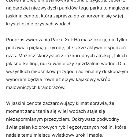
⁤najbardziej⁣ niezwykłych punktów tego parku‍ to‌ magiczna
jaskinia cenote,‌ która⁣ zaprasza do​ zanurzenia ⁤się w‍ jej
krystalicznie czystych⁣ wodach.
Podczas‍ zwiedzania Parku Xel-Há ⁣masz ⁢okazję nie tylko
podziwiać ‌piękną przyrodę, ‍ale​ także‍ aktywnie spędzać
czas. Możesz skorzystać z różnorodnych atrakcji, takich
jak ⁢snorkelling, nurkowanie ​czy zjeżdżalnie wodne. ​Dla
wszystkich miłośników ⁣przygód i adrenaliny doskonałym
wyborem będzie również spływ kajakowy⁤ wśród
malowniczych krajobrazów.
W jaskini cenote zaczarowujący klimat sprawia, że
moment zanurzenia się w jej wodach staje się
‍niezapomnianym ⁢przeżyciem. Odkrywasz podwodny
świat⁣ pełen kolorowych ryb i ​egzotycznych roślin, które
nadają temu miejscu wyjątkowy urok​ i‌ magię.