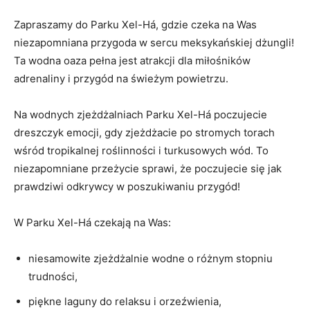
Zapraszamy ⁣do Parku Xel-Há, gdzie⁢ czeka‍ na Was
niezapomniana przygoda w sercu meksykańskiej dżungli!
Ta ⁤wodna ⁣oaza pełna jest atrakcji ⁤dla miłośników
adrenaliny i⁤ przygód na świeżym powietrzu.
Na wodnych⁣ zjeżdżalniach Parku Xel-Há poczujecie
dreszczyk emocji, gdy zjeżdżacie po ‍stromych torach
⁣wśród tropikalnej‌ roślinności i turkusowych wód. To
niezapomniane ⁢przeżycie sprawi,‌ że poczujecie się jak
prawdziwi ⁤odkrywcy w poszukiwaniu przygód!
W Parku Xel-Há czekają na Was:
niesamowite zjeżdżalnie ‍wodne o różnym ‍stopniu
trudności,
piękne ​laguny do relaksu‌ i orzeźwienia,