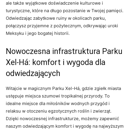
ale także wyjątkowe doświadczenie kulturowe i
turystyczne, które na długo pozostanie ‍w Twojej pamięci.
Odwiedzając zabytkowe ruiny w okolicach parku,
połączysz przyjemne z pożytecznym, ⁤odkrywając ‍uroki
‍Meksyku i‍ jego⁢ bogatej historii.
Nowoczesna⁣ infrastruktura Parku⁤
Xel-Há: komfort i⁢ wygoda dla
odwiedzających
Witajcie w magicznym ⁤Parku Xel-Há,‍ gdzie zgiełk miasta
ustępuje miejsca szumowi tropikalnej przyrody. To
idealne miejsce dla miłośników wodnych przygód i
relaksu‍ w ⁢otoczeniu egzotycznych roślin i zwierząt.
Dzięki nowoczesnej infrastrukturze, możemy zapewnić
naszym odwiedzającym‍ komfort i wygodę na najwyższym⁣