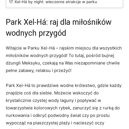
Xel-Há⁤ by night: wieczorne atrakcje w parku
Park Xel-Há: raj dla miłośników
wodnych przygód
Witajcie w‍ Parku Xel-Há – rajskim miejscu ⁣dla wszystkich​
miłośników wodnych przygód! ‍To tutaj, pośród bujnej
dżungli Meksyku, czekają na Was ⁣niezapomniane chwile
pełne zabawy, ‌relaksu i przeżyć!
Park Xel-Há to prawdziwe wodne królestwo, gdzie każdy
znajdzie coś⁢ dla⁢ siebie. Możecie wskoczyć do
krystalicznie czystej wody laguny i popływać⁤ w
towarzystwie kolorowych rybek, zanurzyć się z rurką ⁢do
nurkowania i odkryć podwodny ‍świat czy po prostu
wypocząć ⁤na piaszczystej plaży i nacieszyć oczy​