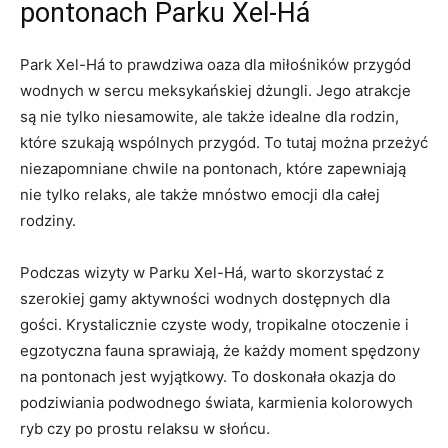
pontonach ‍Parku Xel-Há
Park⁢ Xel-Há‍ to prawdziwa oaza dla miłośników ‌przygód
wodnych⁣ w sercu​ meksykańskiej dżungli. Jego atrakcje
są nie tylko niesamowite, ale także idealne dla​ rodzin,
które szukają wspólnych przygód. To tutaj można przeżyć
niezapomniane⁢ chwile na pontonach, które zapewniają
nie⁣ tylko ‍relaks, ale także mnóstwo emocji dla całej​
rodziny.
Podczas wizyty ‍w Parku Xel-Há, ‍warto skorzystać ​z​
szerokiej gamy aktywności wodnych dostępnych dla
gości. Krystalicznie czyste wody, tropikalne otoczenie i
egzotyczna fauna sprawiają, że ​każdy moment spędzony
⁤na pontonach‌ jest wyjątkowy. ‌To ⁣doskonała okazja do
podziwiania podwodnego‍ świata, karmienia kolorowych⁣
ryb czy ⁤po prostu relaksu w słońcu.