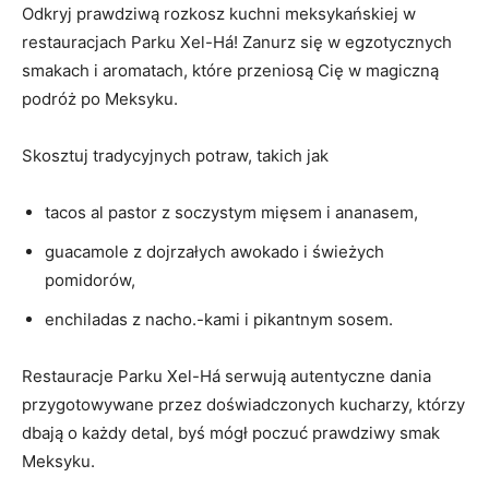
Odkryj prawdziwą rozkosz kuchni meksykańskiej w
restauracjach​ Parku Xel-Há! Zanurz się w egzotycznych
smakach i aromatach, które przeniosą Cię‍ w magiczną
podróż po Meksyku.
Skosztuj tradycyjnych potraw,‌ takich jak
tacos al pastor z soczystym mięsem i ananasem,
guacamole z dojrzałych awokado​ i świeżych
pomidorów,
enchiladas⁣ z‌ nacho.-kami i​ pikantnym ⁢sosem.
Restauracje Parku Xel-Há serwują ⁣autentyczne dania
przygotowywane​ przez doświadczonych kucharzy, którzy
dbają o każdy detal, ⁣byś mógł poczuć prawdziwy smak
Meksyku.