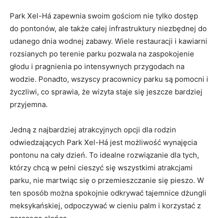
Park Xel-Há ‍zapewnia swoim gościom nie ​tylko‍ dostęp
do pontonów, ale także⁣ całej infrastruktury niezbędnej do
udanego ⁣dnia wodnej zabawy. ⁢Wiele restauracji i⁤ kawiarni
rozsianych po terenie parku pozwala na zaspokojenie
głodu i‌ pragnienia⁢ po intensywnych przygodach ​na
wodzie.⁣ Ponadto, wszyscy pracownicy parku są pomocni i‌
życzliwi, co sprawia, że wizyta staje się jeszcze bardziej
przyjemna.
Jedną​ z najbardziej ‌atrakcyjnych ‌opcji dla rodzin
odwiedzających Park Xel-Há ⁣jest możliwość wynajęcia​
pontonu na ‍cały dzień. To idealne rozwiązanie dla tych,
którzy chcą w pełni cieszyć się‍ wszystkimi atrakcjami
‌parku, nie martwiąc się o przemieszczanie się pieszo. W
ten ⁣sposób można ⁤spokojnie odkrywać tajemnice dżungli
⁤meksykańskiej, odpoczywać w cieniu ⁤palm i korzystać z