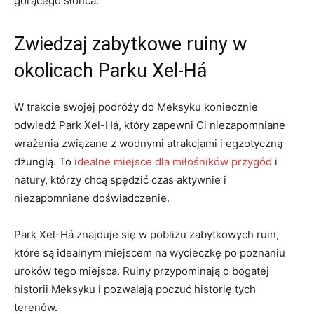
gorącego słońca.
Zwiedzaj zabytkowe‌ ruiny w
okolicach ⁢Parku Xel-Há
W trakcie swojej ‌podróży do Meksyku koniecznie
⁣odwiedź Park Xel-Há, ⁤który zapewni‌ Ci niezapomniane
wrażenia⁤ związane z wodnymi atrakcjami‍ i egzotyczną
dżunglą. To
idealne miejsce dla miłośników przygód
i
natury,⁤ którzy ⁢chcą spędzić‍ czas aktywnie i
niezapomniane doświadczenie.
Park Xel-Há znajduje ⁤się w pobliżu zabytkowych ruin,
które⁢ są ⁤idealnym miejscem ‌na wycieczkę po‌ poznaniu
uroków ⁣tego miejsca.⁤ Ruiny przypominają o‍ bogatej
historii Meksyku i‌ pozwalają poczuć⁢ historię tych
terenów.