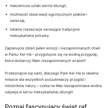
malownicze szlaki wśród dżungli,
możliwość obserwacji egzotycznych ​ptaków i
zwierząt,
lokalne restauracje​ serwujące ​tradycyjne
⁢meksykańskie potrawy.
Zaplanujcie dzień pełen⁢ emocji⁣ i niezapomnianych chwil
w Parku Xel-Há‌ – przygotujcie się na wodną przygodę,
która‍ dostarczy ⁤Wam​ niezapomnianych ‍wrażeń!
Przekonajcie się sami, dlaczego Park Xel-Há to idealne
miejsce dla wszystkich poszukiwaczy przygód i
miłośników natury – czeka na⁢ Was ⁣niezapomniana wodna
odyseja w‌ sercu⁢ meksykańskiej‌ dżungli!
Poznaj fascynujący świat raf