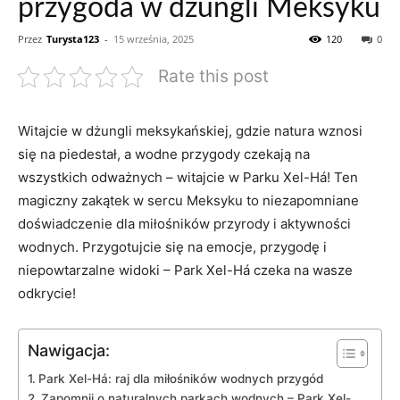
przygoda w dżungli Meksyku
Przez
Turysta123
-
15 września, 2025
120
0
Rate this post
Witajcie w dżungli meksykańskiej, gdzie natura wznosi
się na piedestał,​ a wodne przygody czekają na
wszystkich odważnych – witajcie w Parku Xel-Há! Ten
magiczny zakątek w sercu Meksyku⁢ to niezapomniane
doświadczenie dla miłośników przyrody ⁤i aktywności
wodnych. Przygotujcie się na emocje, przygodę‌ i
niepowtarzalne widoki – Park Xel-Há czeka na wasze
odkrycie!
Nawigacja:
Park Xel-Há: raj dla miłośników wodnych przygód
Zapomnij o naturalnych parkach wodnych‍ – Park Xel-