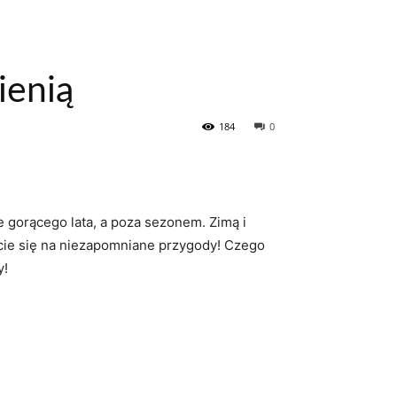
ienią
184
0
e gorącego lata, a poza sezonem. Zimą i
ujcie się na niezapomniane przygody! Czego
y!