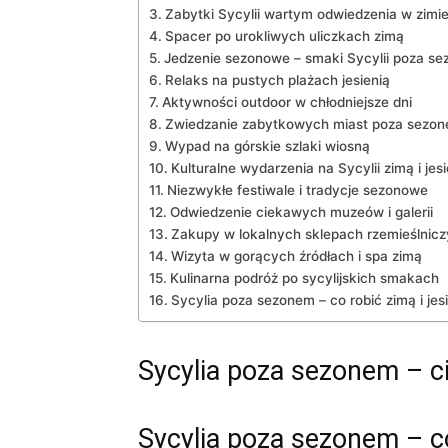
Zabytki Sycylii wartym odwiedzenia w zimie 
Spacer po urokliwych uliczkach zimą
Jedzenie sezonowe – smaki Sycylii poza s
Relaks na pustych plażach jesienią
Aktywności outdoor w chłodniejsze dni
Zwiedzanie zabytkowych miast poza sezo
Wypad na górskie szlaki wiosną
Kulturalne wydarzenia na Sycylii zimą i jesi
Niezwykłe festiwale i tradycje sezonowe
Odwiedzenie ciekawych muzeów i galerii
Zakupy w lokalnych sklepach rzemieślnic
Wizyta w gorących źródłach i spa zimą
Kulinarna podróż po sycylijskich smakach
Sycylia poza sezonem – co robić zimą i jes
Sycylia poza sezonem – c
Sycylia poza sezonem – co 