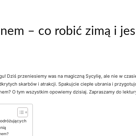
nem – co robić zimą i jes
gu! Dziś przeniesiemy was na magiczną Sycylię, ale nie w czasi
krytych skarbów i atrakcji. Spakujcie ciepłe ubrania i przygot
nem? O tym wszystkim opowiemy dzisiaj. Zapraszamy do lektur
podróżujących
enią
onem?