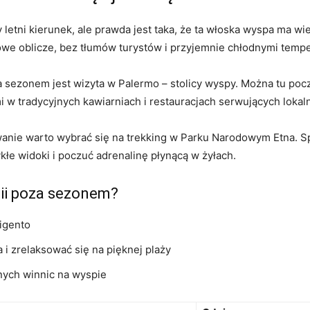
 letni kierunek, ale prawda jest taka, że ta włoska wyspa ma 
owe oblicze, bez tłumów turystów i przyjemnie chłodnymi tempe
za sezonem jest wizyta w Palermo – stolicy wyspy. Można tu poc
 w tradycyjnych kawiarniach i restauracjach serwujących lokaln
anie warto wybrać się na trekking w Parku Narodowym Etna. Sp
łe widoki i poczuć adrenalinę płynącą w żyłach.
lii poza sezonem?
igento
i zrelaksować się na pięknej plaży
nych winnic na wyspie