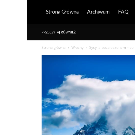
Strona Główna
Archiwum
FAQ
PRZECZYTAJ RÓWNIEŻ
Strona główna
Włochy
Sycylia poza sezonem – co r