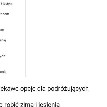
i jesieni
ezonem
nem
enią
zych
ienią
iekawe opcje dla podróżujących
robić zimą i jesienią