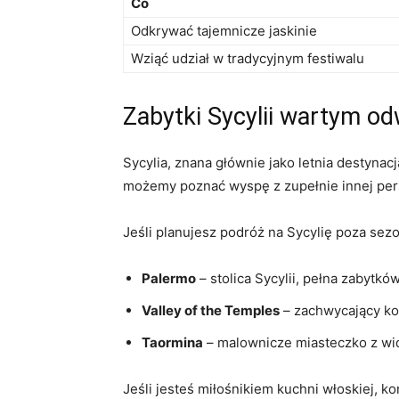
Co
Odkrywać tajemnicze jaskinie
Wziąć udział w tradycyjnym festiwalu
Zabytki Sycylii wartym odw
Sycylia, znana głównie jako letnia destyna
możemy poznać wyspę z zupełnie innej pers
Jeśli planujesz podróż na Sycylię poza sez
Palermo
– stolica Sycylii, pełna zabytkó
Valley of the Temples
– zachwycający ko
Taormina
– malownicze miasteczko z wido
Jeśli jesteś miłośnikiem kuchni włoskiej, ko