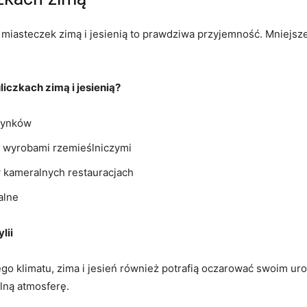
h miasteczek zimą i jesienią to prawdziwa przyjemność. Mniejsz
liczkach zimą i jesienią?
dynków
i wyrobami rzemieślniczymi
kameralnych restauracjach
alne
lii
go klimatu, zima i jesień również potrafią oczarować swoim uro
lną atmosferę.