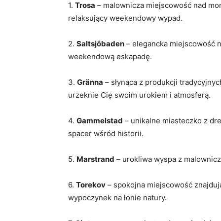
1.
Trosa
– malownicza miejscowość nad morz
relaksujący weekendowy wypad.
2.
Saltsjöbaden
– elegancka miejscowość na
weekendową eskapadę.
3.
Gränna
– słynąca z produkcji tradycyjny
urzeknie Cię swoim urokiem i atmosferą.
4.
Gammelstad
– unikalne miasteczko z dr
spacer wśród historii.
5.
Marstrand
– urokliwa wyspa z malownicz
6.
Torekov
– spokojna miejscowość znajdują
wypoczynek na łonie natury.