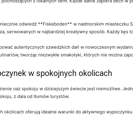
pochodzących z lokalnych farm. Każde danie zapiera dech w p
 koniecznie odwiedź **Fiskeboden** w nadmorskim miasteczku S
za, serwowanych w najbardziej kreatywny sposób. Każdy kęs to
ować autentycznych szwedzkich dań w nowoczesnym wydaniu. T
inariów, tworząc niezwykłe smakołyki, których nie można zap
czynek w spokojnych okolicach
ienie oaz spokoju w dzisiejszym świecie jest niemożliwe. Jedn
okoju, z dala od tłumów turystów.
h okolicach oferują idealne warunki do aktywnego wypoczynku.