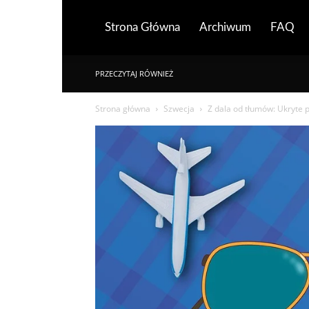
Strona Główna
Archiwum
FAQ
PRZECZYTAJ RÓWNIEŻ
Strona główna
Szwecja
Z dala od tłumów: Ukryte p