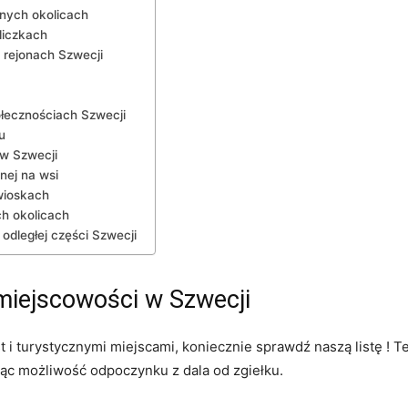
nych okolicach
liczkach
 rejonach Szwecji
ołecznościach Szwecji
u
w Szwecji
nej na wsi
wioskach
ch okolicach
odległej części Szwecji
miejscowości w Szwecji
st i turystycznymi miejscami, koniecznie sprawdź naszą listę !
jąc możliwość odpoczynku z dala od zgiełku.