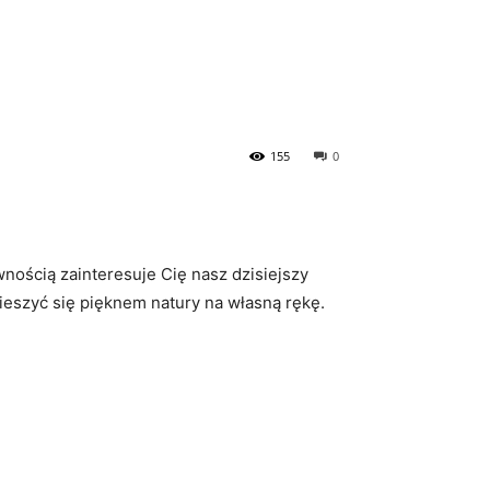
155
0
nością zainteresuje Cię nasz dzisiejszy
ieszyć się pięknem natury na własną rękę.