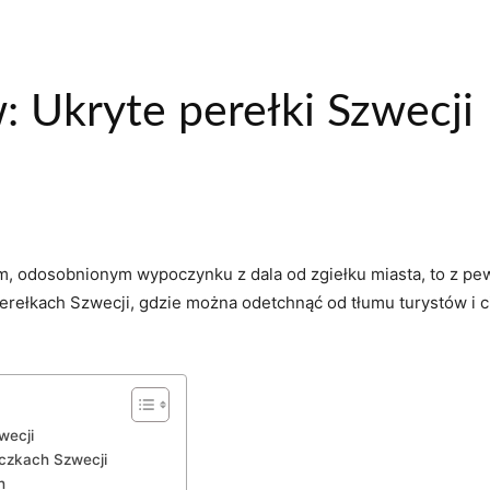
: Ukryte perełki Szwecji
m, odosobnionym wypoczynku z dala od zgiełku miasta, to z pew
rełkach Szwecji, gdzie można odetchnąć od tłumu turystów i c
wecji
eczkach Szwecji
h