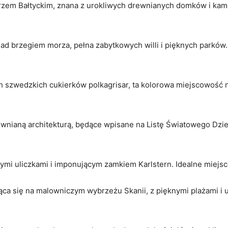
em Bałtyckim, znana z urokliwych drewnianych domków i kamer
d brzegiem morza, pełna zabytkowych willi i pięknych parków
ch szwedzkich cukierków polkagrisar, ta kolorowa miejscowość 
ewnianą architekturą, będące wpisane na Listę Światowego Dz
ymi uliczkami i imponującym zamkiem Karlstern. Idealne miejsc
ca się na malowniczym wybrzeżu Skanii, z pięknymi plażami i 