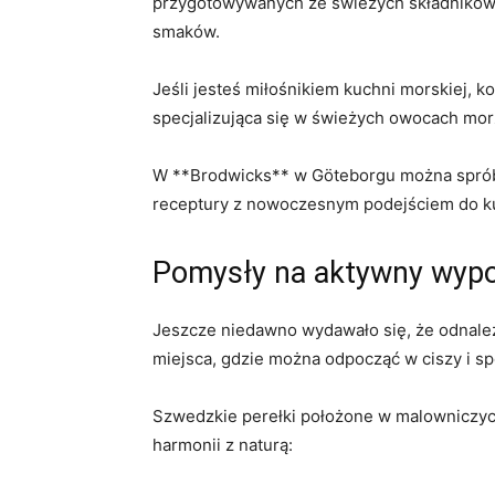
przygotowywanych ze świeżych składników 
smaków.
Jeśli jesteś miłośnikiem kuchni morskiej,
specjalizująca się w świeżych owocach mor
W **Brodwicks** w Göteborgu można sprób
receptury z nowoczesnym podejściem do kul
Pomysły na aktywny wypo
Jeszcze niedawno wydawało się, że odnalez
miejsca, gdzie można odpocząć w ciszy i sp
Szwedzkie perełki położone w malowniczyc
harmonii z naturą: