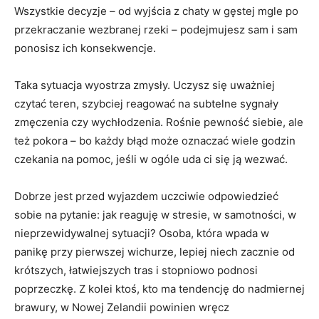
Wszystkie decyzje – od wyjścia z chaty w gęstej mgle po
przekraczanie wezbranej rzeki – podejmujesz sam i sam
ponosisz ich konsekwencje.
Taka sytuacja wyostrza zmysły. Uczysz się uważniej
czytać teren, szybciej reagować na subtelne sygnały
zmęczenia czy wychłodzenia. Rośnie pewność siebie, ale
też pokora – bo każdy błąd może oznaczać wiele godzin
czekania na pomoc, jeśli w ogóle uda ci się ją wezwać.
Dobrze jest przed wyjazdem uczciwie odpowiedzieć
sobie na pytanie: jak reaguję w stresie, w samotności, w
nieprzewidywalnej sytuacji? Osoba, która wpada w
panikę przy pierwszej wichurze, lepiej niech zacznie od
krótszych, łatwiejszych tras i stopniowo podnosi
poprzeczkę. Z kolei ktoś, kto ma tendencję do nadmiernej
brawury, w Nowej Zelandii powinien wręcz