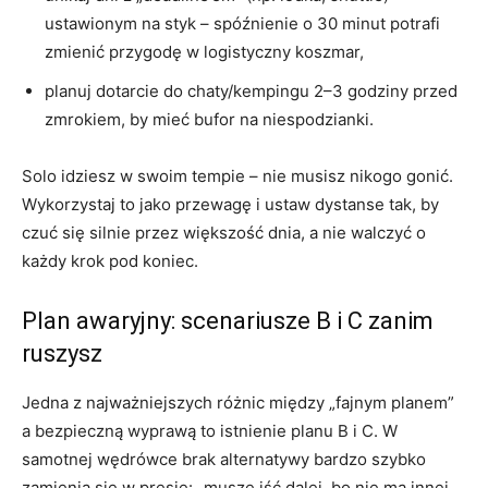
ustawionym na styk – spóźnienie o 30 minut potrafi
zmienić przygodę w logistyczny koszmar,
planuj dotarcie do chaty/kempingu 2–3 godziny przed
zmrokiem, by mieć bufor na niespodzianki.
Solo idziesz w swoim tempie – nie musisz nikogo gonić.
Wykorzystaj to jako przewagę i ustaw dystanse tak, by
czuć się silnie przez większość dnia, a nie walczyć o
każdy krok pod koniec.
Plan awaryjny: scenariusze B i C zanim
ruszysz
Jedna z najważniejszych różnic między „fajnym planem”
a bezpieczną wyprawą to istnienie planu B i C. W
samotnej wędrówce brak alternatywy bardzo szybko
zamienia się w presję: „muszę iść dalej, bo nie ma innej