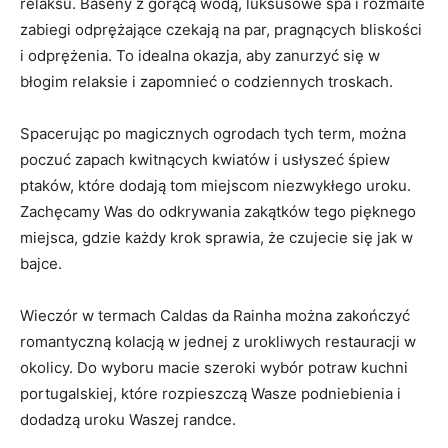
relaksu. Baseny z gorącą wodą, luksusowe spa i rozmaite
zabiegi odprężające czekają na par, pragnących bliskości
i odprężenia. To idealna okazja, aby zanurzyć się w
błogim relaksie i zapomnieć o codziennych troskach.
Spacerując po magicznych ogrodach tych term, można
poczuć zapach kwitnących kwiatów i usłyszeć śpiew
ptaków, które dodają tom miejscom niezwykłego uroku.
Zachęcamy Was do odkrywania zakątków tego pięknego
miejsca, gdzie każdy krok sprawia, że czujecie się jak w
bajce.
Wieczór w termach Caldas da Rainha można zakończyć
romantyczną kolacją w jednej z urokliwych restauracji w
okolicy. Do wyboru macie szeroki wybór potraw kuchni
portugalskiej, które rozpieszczą Wasze podniebienia i
dodadzą uroku Waszej randce.