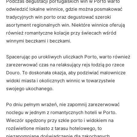
Podczas degustacji portugalskich win w Porto warto
odwiedzić lokalne winnice, gdzie można posmakować
tradycyjnych win porto oraz degustować szeroki
asortyment regionalnych win. Niektóre winnice oferują
również romantyczne kolacje przy świecach wśród
winnymi beczkami i beczkami.
Spacerując po urokliwych uliczkach Porto, warto również
zarezerwować czas na relaksujący rejs łodzią po rzece
Douro. To doskonała okazja, aby podziwiać malownicze
widoki miasta i okolicznych winnic w towarzystwie
swojego ukochanego.
Po dniu pełnym wrażeń, nie zapomnij zarezerwować
noclegu w jednym z romantycznych hoteli w Porto.
Wieczór spędzony przy szkle porto i widokiem na
rozświetlone miasto z tarasu hotelowego, to
niezapomniane doświadczenie dla zakochanych.