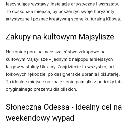
fascynujące wystawy,​ instalacje artystyczne i ​warsztaty.
‌To doskonałe miejsce, ⁢by poszerzyć swoje horyzonty
artystyczne i poznać kreatywną scenę kulturalną Kijowa.
Zakupy ⁤na kultowym Majsylisze
Na koniec pora na małe szaleństwo zakupowe na
kultowym ⁤Majsylisze – jednym‌ z ⁤najpopularniejszych​
targów w ‍stolicy Ukrainy. ⁢Znajdziecie ⁢tu wszystko,‌ od
folkowych rękodzieł po designerskie ⁣ubrania i‌ biżuterię.
To idealne miejsce na znalezienie ⁢pamiątki z​ podróży‌ lub
oryginalnego prezentu ⁣dla bliskich.
Słoneczna Odessa ‌- idealny cel na
weekendowy wypad