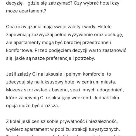
decyzję – gdzie się⁢ zatrzymać? Czy wybrać hotel czy
może apartament?
Oba⁢ rozwiązania mają swoje zalety i ‍wady. Hotele
zapewniają zazwyczaj​ pełne wyżywienie⁤ oraz ​obsługę,
ale apartamenty mogą być⁣ bardziej przestronne i⁣
komfortowe. ‍Przed podjęciem decyzji warto zastanowić
się, jakie⁢ są ‌nasze preferencje i ⁤potrzeby.
Jeśli zależy Ci na luksusie i pełnym komforcie, to
zdecyduj się na luksusowy hotel​ w centrum‌ miasta.
⁤Możesz ‍skorzystać z basenu, spa i innych udogodnień,
które zapewnią Ci relaksujący weekend. ‍Jednak taka
opcja ⁤może ‍być droższa.
Z kolei jeśli cenisz sobie prywatność ‍i niezależność,
wybierz apartament w pobliżu atrakcji turystycznych.