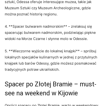
sztuki, Odessa oferuje interesujące muzea, takie ‍jak
Muzeum Sztuki ⁢czy Muzeum Archeologiczne, gdzie
można poznać historię regionu.
4. **Spacer bulwarem ⁢nadmorskim**⁤ – zrelaksuj się
spacerując‍ bulwarem nadmorskim, podziwiając piękne
⁤widoki na⁤ Morze Czarne i słynne molo‌ w ‍Odessie.
5. **Wieczorne wyjście ⁤do lokalnej ‌knajpki** – spróbuj
lokalnych specjałów kulinarnych w jednej⁢ z przytulnych
knajpek lub⁢ barów ⁣Odessy, gdzie​ możesz posmakować
tradycyjnych ​potraw ukraińskich.
Spacer po Złotej⁣ Bramie – must-
see na weekend w Kijowie
Oprócz spaceru⁤ po Złotej ⁢Bramie, warto w weekendowy