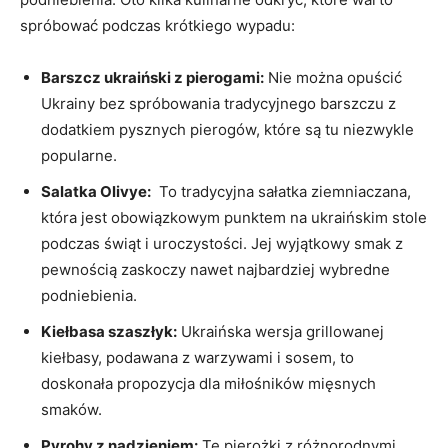
spróbować podczas krótkiego wypadu:
Barszcz ukraiński ‌z pierogami:
‍Nie można opuścić
Ukrainy⁤ bez spróbowania tradycyjnego barszczu z
dodatkiem pysznych pierogów,‌ które są tu niezwykle
popularne.
Salatka Olivye:
​ To tradycyjna ⁢sałatka⁣ ziemniaczana,
która jest obowiązkowym punktem na ⁣ukraińskim stole
podczas świąt i ‌uroczystości. Jej wyjątkowy smak z
⁤pewnością⁣ zaskoczy nawet najbardziej ⁣wybredne
podniebienia.
Kiełbasa szaszłyk:
Ukraińska wersja​ grillowanej
‌kiełbasy, podawana z warzywami i sosem,⁤ to
doskonała propozycja dla miłośników mięsnych
smaków.
Pyrohy z nadzieniem:
Te pierożki z różnorodnymi