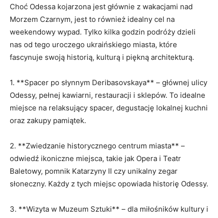
Choć Odessa kojarzona jest głównie z wakacjami nad⁢
Morzem Czarnym, jest to również idealny cel na
weekendowy wypad. Tylko kilka godzin podróży ‌dzieli
nas od tego uroczego ukraińskiego miasta, które
fascynuje swoją historią, ⁤kulturą i piękną architekturą.
1. **Spacer ​po ​słynnym​ Deribasovskaya** – głównej ulicy
Odessy, pełnej kawiarni, restauracji i sklepów. To idealne
miejsce ⁢na relaksujący spacer, degustację⁢ lokalnej kuchni
oraz zakupy ‌pamiątek.
2.‍ **Zwiedzanie historycznego centrum miasta** –
odwiedź ikoniczne miejsca, takie jak ‌Opera i ⁢Teatr
Baletowy,‍ pomnik Katarzyny II czy ⁤unikalny zegar
słoneczny. Każdy z ⁤tych miejsc opowiada historię ⁢Odessy.
3. **Wizyta⁢ w Muzeum Sztuki** –⁤ dla miłośników kultury i