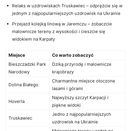
Relaks w uzdrowiskach Truskawiec – odprężcie się ‍w
jednym z‌ najpopularniejszych uzdrowisk na Ukrainie
Przejazd ​kolejką linową w‌ Jaremczu – zobaczcie
malownicze tereny ‍z wysokości ⁢i cieszcie⁣ się
‌widokiem na Karpaty
Miejsce
Co warto zobaczyć
Bieszczadzki Park
Dziką ⁤przyrodę i malownicze
Narodowy
krajobrazy
Charmantne ⁣miejsce otoczone
Dolina Białego
lasami ​i górami
Najwyższy szczyt Karpacji ⁣i
Hoverla
piękne widoki
Jedno‌ z najpopularniejszych‌
Truskawiec
uzdrowisk na Ukrainie
Malownicze tereny i widok na