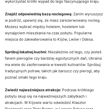
wykorzystać krótki wypad do tego ⁤fascynującego kraju.
Znajdź odpowiednią bazę‌ noclegową:
⁢Zanim wyruszysz ​
w podróż, upewnij się, że‍ masz ​zarezerwowany nocleg.
Możesz wybrać między hotelem,⁣ hostelem lub
wynajęciem ⁣mieszkania na czas pobytu. Popularne
miejsca do zakwaterowania to Kijów, Lwów‌ i Odesa.
Spróbuj lokalnej kuchni:
Niezależnie od tego,‍ czy jesteś
fanem​ pierogów ⁣czy bardziej ⁢egzotycznych ‍dań, ​Ukraina
ma⁢ wiele do zaoferowania‍ w⁣ kwestii​ kulinariów. Spróbuj
tradycyjnych potraw, takich⁣ jak barszcz czy pierogi, aby
poznać ‌smaki tego kraju.
Zwiedź najważniejsze‌ atrakcje:
Podczas krótkiego
pobytu skup ‍się na najważniejszych zabytkach i
atrakcjach. W ‌Kijowie warto odwiedzić‍ Klasztor
⁢Pieczerski ‍oraz Złotą Bramę, w Lwowie Ratusz oraz​