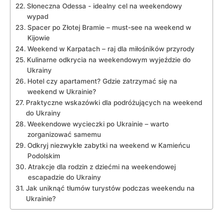
Słoneczna Odessa ‌- idealny cel na weekendowy
wypad
Spacer po Złotej⁣ Bramie – must-see na weekend w
Kijowie
Weekend ⁤w Karpatach – ⁣raj ⁤dla miłośników przyrody
Kulinarne odkrycia na⁢ weekendowym wyjeździe do
Ukrainy
Hotel czy apartament? Gdzie zatrzymać się‍ na
⁤weekend ‌w Ukrainie?
Praktyczne‍ wskazówki dla podróżujących na weekend
do ⁣Ukrainy
Weekendowe wycieczki po Ukrainie – warto
⁣zorganizować ⁢samemu
Odkryj ⁢niezwykłe zabytki⁣ na weekend ‍w Kamieńcu
Podolskim
Atrakcje ⁤dla rodzin z dziećmi ⁢na weekendowej
escapadzie do Ukrainy
Jak uniknąć tłumów turystów podczas weekendu na
Ukrainie?