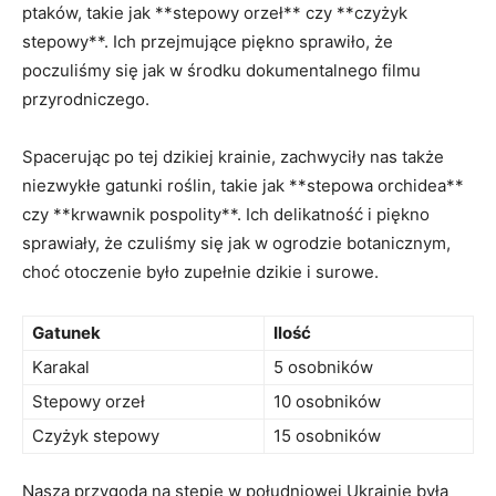
ptaków, takie jak **stepowy orzeł** czy **czyżyk
stepowy**. Ich przejmujące piękno sprawiło, że
poczuliśmy się jak w środku dokumentalnego filmu
przyrodniczego.
Spacerując po tej dzikiej krainie, zachwyciły nas także
niezwykłe gatunki roślin, takie jak **stepowa orchidea**
czy **krwawnik pospolity**. Ich delikatność i piękno
sprawiały, że czuliśmy się jak w ogrodzie botanicznym,
choć otoczenie było zupełnie dzikie i surowe.
Gatunek
Ilość
Karakal
5 osobników
Stepowy orzeł
10 osobników
Czyżyk stepowy
15 osobników
Nasza przygoda na stepie w południowej Ukrainie była