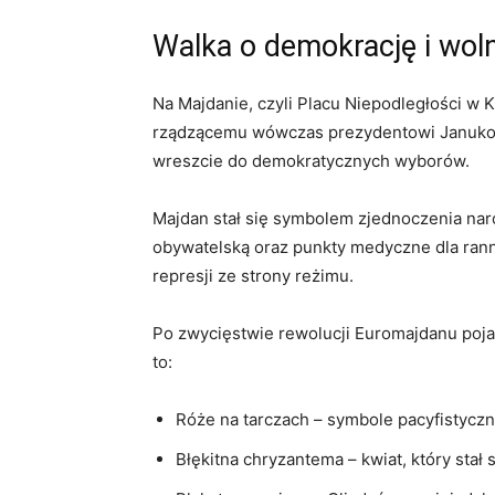
Walka o demokrację i wol
Na Majdanie, czyli Placu Niepodległości w 
rządzącemu wówczas prezydentowi Janukowyc
wreszcie do demokratycznych wyborów.
Majdan stał się symbolem zjednoczenia nar
obywatelską oraz punkty medyczne dla ranny
represji ze strony reżimu.
Po zwycięstwie rewolucji Euromajdanu pojaw
to:
Róże na tarczach – symbole pacyfistyczn
Błękitna chryzantema – kwiat, który stał