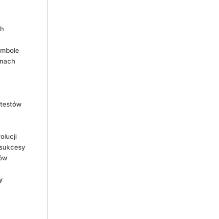
ch
ymbole
anach
otestów
lucji
 sukcesy
dów
y