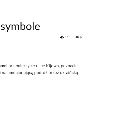
e symbole
141
0
 nami przemierzycie ulice Kijowa, poznacie
wi na emocjonującą podróż przez ukraińską