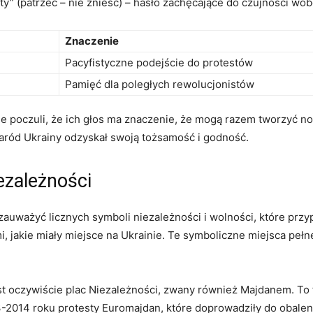
aty” (patrzeć – nie znieść) – hasło zachęcające do czujności w
Znaczenie
Pacyfistyczne podejście do protestów
Pamięć dla poległych rewolucjonistów
ie poczuli, że ich głos ma znaczenie, że mogą razem tworzyć n
naród Ukrainy odzyskał swoją tożsamość i godność.
ezależności
zauważyć licznych symboli niezależności i wolności, które prz
 jakie miały miejsce na Ukrainie. Te symboliczne miejsca pełne 
st oczywiście plac Niezależności, zwany również Majdanem. To 
2014 roku protesty Euromajdan, które doprowadziły do obalen