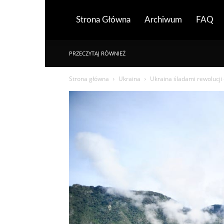
Strona Główna
Archiwum
FAQ
PRZECZYTAJ RÓWNIEŻ
Strona główna
Ukraina
Ukraina śladami rewolucji