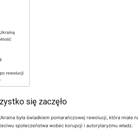
 Ukrainą
olność
i
o rewolucji
e
zystko się zaczęło
 Ukraina była świadkiem pomarańczowej rewolucji, która miała
zeciwu społeczeństwa wobec korupcji i autorytaryzmu władz.