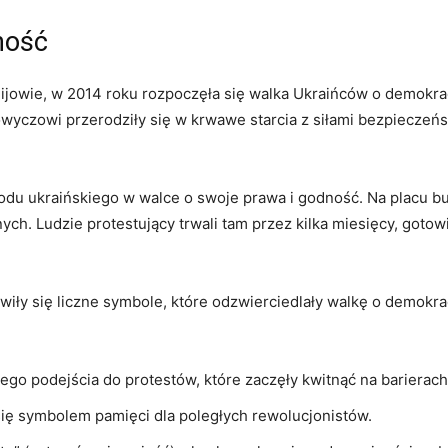
ność
Kijowie, w 2014 roku rozpoczęła się walka Ukraińców o demokr
zowi przerodziły się w krwawe starcia z siłami bezpieczeńst
odu ukraińskiego w walce o swoje prawa i godność. Na placu 
ch. Ludzie protestujący trwali tam przez kilka miesięcy, goto
iły się liczne symbole, które odzwierciedlały walkę o demokrac
ego podejścia do protestów, które zaczęły kwitnąć na bariera
 się symbolem pamięci dla poległych rewolucjonistów.